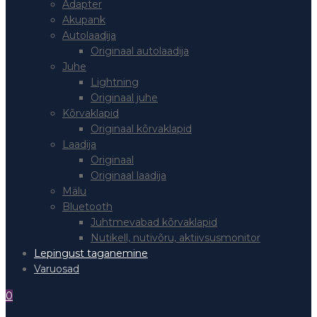
Adapter
Akupank
Autolaadija
Originaal autolaadija
Juhe
Lightning
Originaal juhe
Kõrvaklapid
Originaal kõrvaklapid
Laadija
Originaal
Originaal laadija
Mälu
Bluetooth
Juhtmevabad kõrvaklapid
Nutikell, nutivõru, aktiivsusmonitor
Lepingust taganemine
Varuosad
0