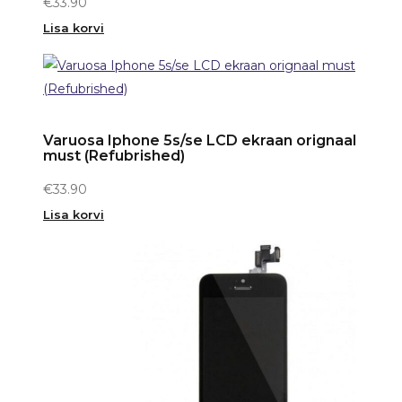
€
33.90
Lisa korvi
Varuosa Iphone 5s/se LCD ekraan orignaal
must (Refubrished)
€
33.90
Lisa korvi