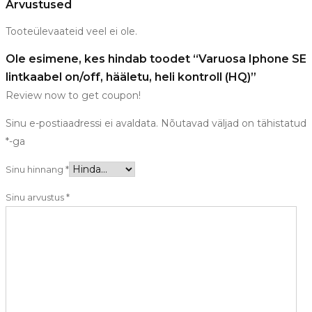
Arvustused
Tooteülevaateid veel ei ole.
Ole esimene, kes hindab toodet “Varuosa Iphone SE
lintkaabel on/off, hääletu, heli kontroll (HQ)”
Review now to get coupon!
Sinu e-postiaadressi ei avaldata.
Nõutavad väljad on tähistatud
*
-ga
Sinu hinnang
*
Sinu arvustus
*