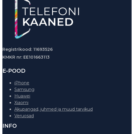
Registrikood: 11693526
KMKR nr: EE101663113
E-POOD
iPhone
Samsung
Huawei
Xiaomi
Akupangad, juhmed ja muud tarvikud
Veruosad
INFO