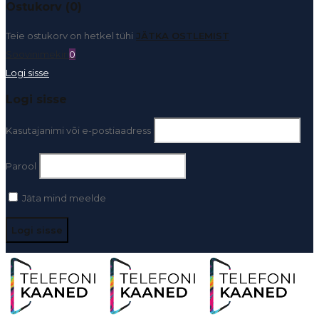
Ostukorv (0)
Teie ostukorv on hetkel tühi
JÄTKA OSTLEMIST
Soovinimekiri
0
Logi sisse
Logi sisse
Kasutajanimi või e-postiaadress
Parool
Jäta mind meelde