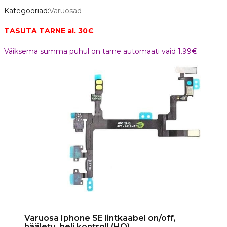
Kategooriad:
Varuosad
TASUTA TARNE al. 30€
Väiksema summa puhul on tarne automaati vaid 1.99€
Varuosa Iphone SE lintkaabel on/off,
hääletu, heli kontroll (HQ)