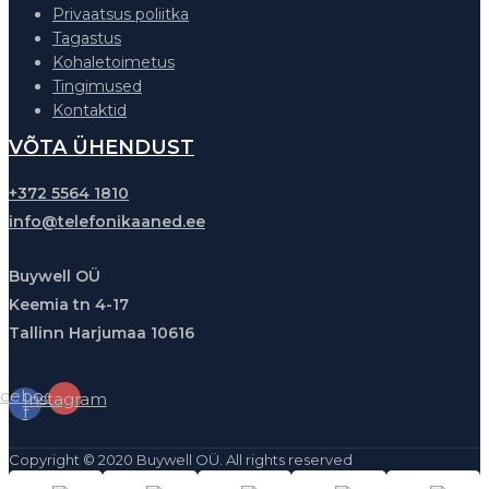
Privaatsus poliitka
Tagastus
Kohaletoimetus
Tingimused
Kontaktid
VÕTA ÜHENDUST
+372 5564 1810
info@telefonikaaned.ee
Buywell OÜ
Keemia tn 4-17
Tallinn Harjumaa 10616
cebook-
Instagram
f
Copyright © 2020 Buywell OÜ. All rights reserved