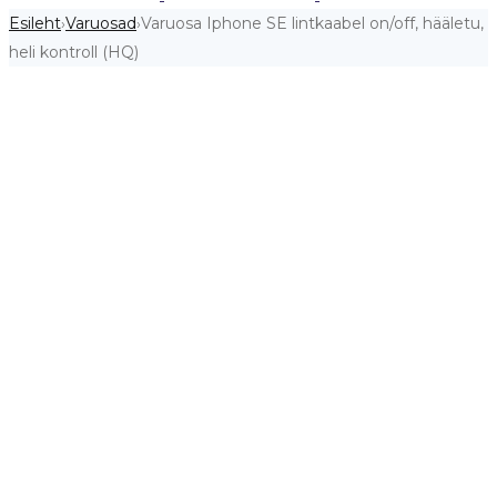
Esileht
Varuosad
Varuosa Iphone SE lintkaabel on/off, hääletu,
›
›
heli kontroll (HQ)