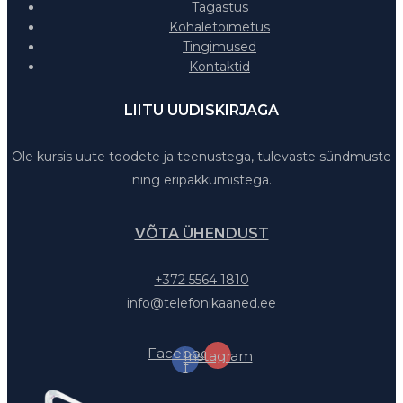
Tagastus
Kohaletoimetus
Tingimused
Kontaktid
LIITU UUDISKIRJAGA
Ole kursis uute toodete ja teenustega, tulevaste sündmuste
ning eripakkumistega.
VÕTA ÜHENDUST
+372 5564 1810
info@telefonikaaned.ee
Facebook-
Instagram
f