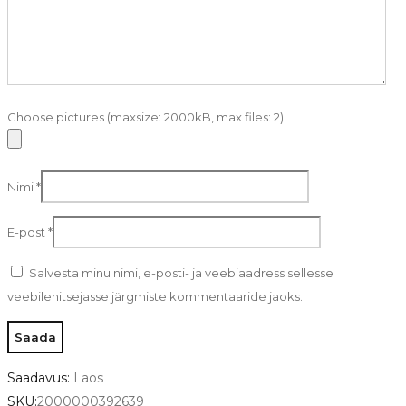
Choose pictures (maxsize: 2000kB, max files: 2)
Nimi
*
E-post
*
Salvesta minu nimi, e-posti- ja veebiaadress sellesse
veebilehitsejasse järgmiste kommentaaride jaoks.
Saadavus:
Laos
SKU:
2000000392639