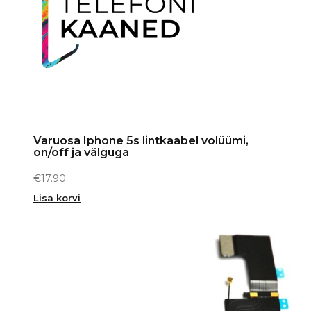
Varuosa Iphone 5s lintkaabel volüümi,
on/off ja välguga
€
17.90
Lisa korvi