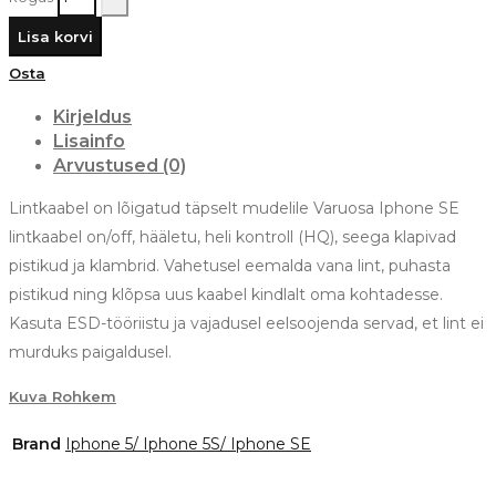
Lisa korvi
Osta
Kirjeldus
Lisainfo
Arvustused (0)
Lintkaabel on lõigatud täpselt mudelile Varuosa Iphone SE
lintkaabel on/off, hääletu, heli kontroll (HQ), seega klapivad
pistikud ja klambrid. Vahetusel eemalda vana lint, puhasta
pistikud ning klõpsa uus kaabel kindlalt oma kohtadesse.
Kasuta ESD-tööriistu ja vajadusel eelsoojenda servad, et lint ei
murduks paigaldusel.
Kuva Rohkem
Brand
Iphone 5/ Iphone 5S/ Iphone SE