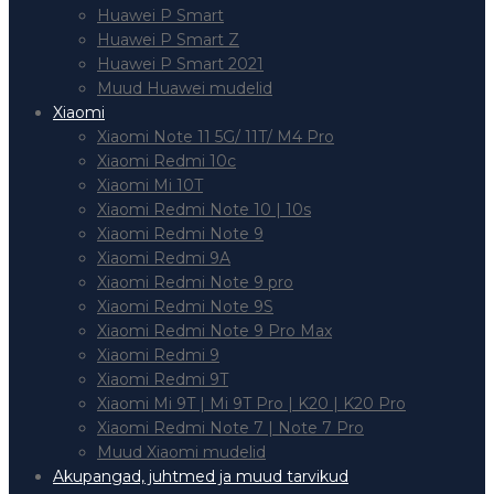
Huawei P Smart
Huawei P Smart Z
Huawei P Smart 2021
Muud Huawei mudelid
Xiaomi
Xiaomi Note 11 5G/ 11T/ M4 Pro
Xiaomi Redmi 10c
Xiaomi Mi 10T
Xiaomi Redmi Note 10 | 10s
Xiaomi Redmi Note 9
Xiaomi Redmi 9A
Xiaomi Redmi Note 9 pro
Xiaomi Redmi Note 9S
Xiaomi Redmi Note 9 Pro Max
Xiaomi Redmi 9
Xiaomi Redmi 9T
Xiaomi Mi 9T | Mi 9T Pro | K20 | K20 Pro
Xiaomi Redmi Note 7 | Note 7 Pro
Muud Xiaomi mudelid
Akupangad, juhtmed ja muud tarvikud