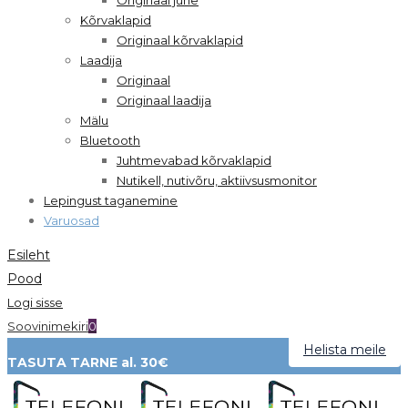
Kõrvaklapid
Originaal kõrvaklapid
Laadija
Originaal
Originaal laadija
Mälu
Bluetooth
Juhtmevabad kõrvaklapid
Nutikell, nutivõru, aktiivsusmonitor
Lepingust taganemine
Varuosad
Esileht
Pood
Logi sisse
Soovinimekiri
0
Helista meile
TASUTA TARNE al. 30€