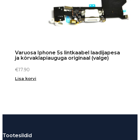
Varuosa Iphone 5s lintkaabel laadijapesa
ja kõrvaklapiauguga originaal (valge)
€
17.90
Lisa korvi
Tootesildid