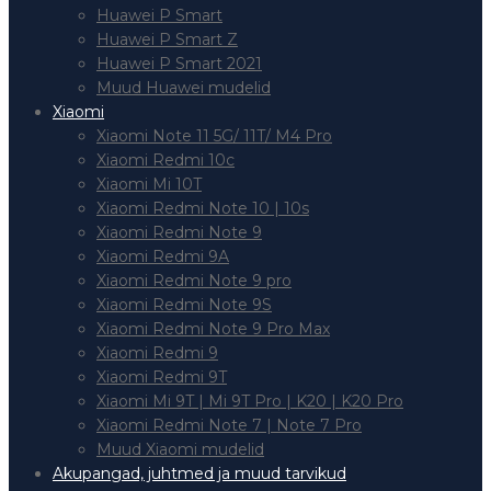
Huawei P Smart
Huawei P Smart Z
Huawei P Smart 2021
Muud Huawei mudelid
Xiaomi
Xiaomi Note 11 5G/ 11T/ M4 Pro
Xiaomi Redmi 10c
Xiaomi Mi 10T
Xiaomi Redmi Note 10 | 10s
Xiaomi Redmi Note 9
Xiaomi Redmi 9A
Xiaomi Redmi Note 9 pro
Xiaomi Redmi Note 9S
Xiaomi Redmi Note 9 Pro Max
Xiaomi Redmi 9
Xiaomi Redmi 9T
Xiaomi Mi 9T | Mi 9T Pro | K20 | K20 Pro
Xiaomi Redmi Note 7 | Note 7 Pro
Muud Xiaomi mudelid
Akupangad, juhtmed ja muud tarvikud