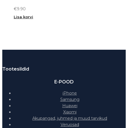
€
9.90
Lisa korvi
Tootesildid
E-POOD
iPhone
Samsung
Huawei
Xiaomi
Akupangad, juhmed ja muud tarvikud
Veruosad