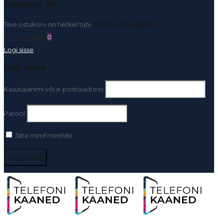
Ostukorv (0)
Teie ostukorv on hetkel tühi
JÄTKA OSTLEMIST
Soovinimekiri
0
Logi sisse
Logi sisse
Kasutajanimi või e-postiaadress
Parool
Jäta mind meelde