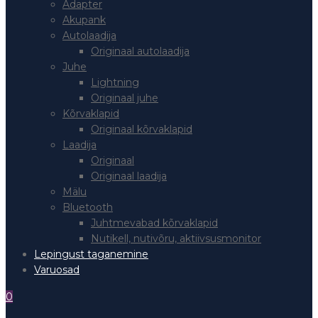
Adapter
Akupank
Autolaadija
Originaal autolaadija
Juhe
Lightning
Originaal juhe
Kõrvaklapid
Originaal kõrvaklapid
Laadija
Originaal
Originaal laadija
Mälu
Bluetooth
Juhtmevabad kõrvaklapid
Nutikell, nutivõru, aktiivsusmonitor
Lepingust taganemine
Varuosad
0