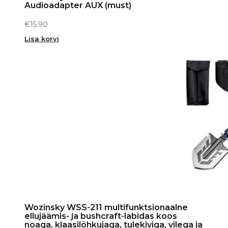
Audioadapter AUX (must)
€
15.90
Lisa korvi
Wozinsky WSS-211 multifunktsionaalne
ellujäämis- ja bushcraft-labidas koos
noaga, klaasilõhkujaga, tulekiviga, vilega ja