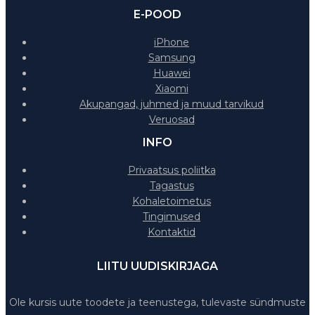
E-POOD
iPhone
Samsung
Huawei
Xiaomi
Akupangad, juhmed ja muud tarvikud
Veruosad
INFO
Privaatsus poliitka
Tagastus
Kohaletoimetus
Tingimused
Kontaktid
LIITU UUDISKIRJAGA
Ole kursis uute toodete ja teenustega, tulevaste sündmuste