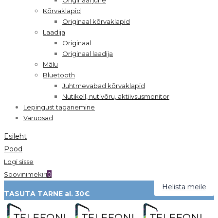
Kõrvaklapid
Originaal kõrvaklapid
Laadija
Originaal
Originaal laadija
Mälu
Bluetooth
Juhtmevabad kõrvaklapid
Nutikell, nutivõru, aktiivsusmonitor
Lepingust taganemine
Varuosad
Esileht
Pood
Logi sisse
Soovinimekiri
0
Helista meile
TASUTA TARNE al. 30€