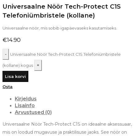
Universaalne Nöör Tech-Protect C1S
Telefoniümbristele (kollane)
Universaalne nöör, mis sobib igapäevaseks kasutamiseks.
€
14.90
Universaalne Nöör Tech-Protect C1S Telefoniümbristele
(kollane) kogus
Lisa korvi
Osta
Kirjeldus
Lisainfo
Arvustused (0)
Universaalne Nöör Tech-Protect C1S on ideaalne aksessuaar,
mis on loodud mugavuse ja praktilisuse jaoks. See nöör on