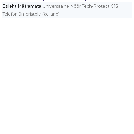
Esileht
Määramata
Universaalne Nöör Tech-Protect C1S
›
›
Telefoniümbristele (kollane)