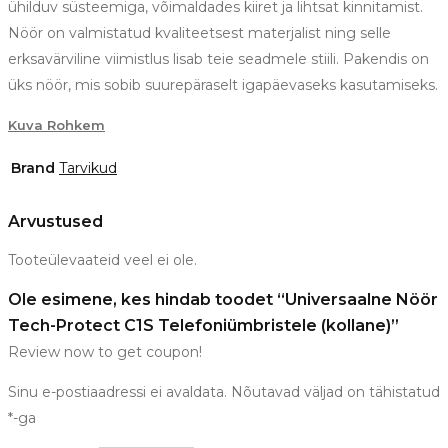
ühilduv süsteemiga, võimaldades kiiret ja lihtsat kinnitamist.
Nöör on valmistatud kvaliteetsest materjalist ning selle
erksavärviline viimistlus lisab teie seadmele stiili. Pakendis on
üks nöör, mis sobib suurepäraselt igapäevaseks kasutamiseks.
Kuva Rohkem
Brand
Tarvikud
Arvustused
Tooteülevaateid veel ei ole.
Ole esimene, kes hindab toodet “Universaalne Nöör
Tech-Protect C1S Telefoniümbristele (kollane)”
Review now to get coupon!
Sinu e-postiaadressi ei avaldata.
Nõutavad väljad on tähistatud
*
-ga