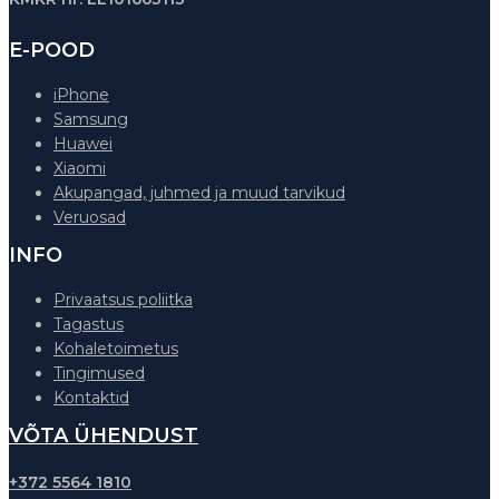
E-POOD
iPhone
Samsung
Huawei
Xiaomi
Akupangad, juhmed ja muud tarvikud
Veruosad
INFO
Privaatsus poliitka
Tagastus
Kohaletoimetus
Tingimused
Kontaktid
VÕTA ÜHENDUST
+372 5564 1810