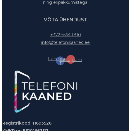
ning eripakkumistega.
VÕTA ÜHENDUST
+372 5564 1810
info@telefonikaaned.ee
Facebook-
Instagram
f
Registrikood: 11693526
KMKR nr: EE101663113