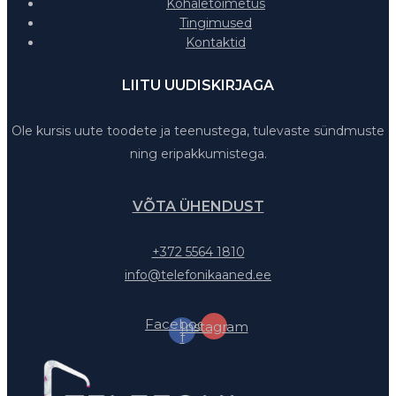
Kohaletoimetus
Tingimused
Kontaktid
LIITU UUDISKIRJAGA
Ole kursis uute toodete ja teenustega, tulevaste sündmuste
ning eripakkumistega.
VÕTA ÜHENDUST
+372 5564 1810
info@telefonikaaned.ee
Facebook-
Instagram
f