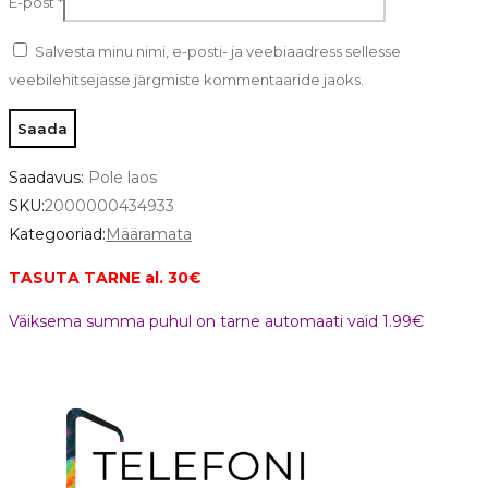
E-post
*
Salvesta minu nimi, e-posti- ja veebiaadress sellesse
veebilehitsejasse järgmiste kommentaaride jaoks.
Saadavus:
Pole laos
SKU:
2000000434933
Kategooriad:
Määramata
TASUTA TARNE al. 30€
Väiksema summa puhul on tarne automaati vaid 1.99€