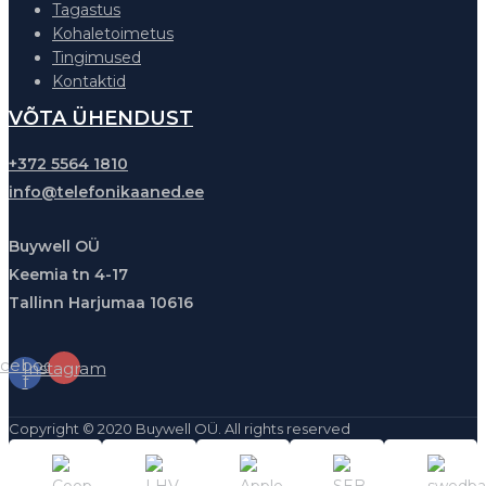
Tagastus
Kohaletoimetus
Tingimused
Kontaktid
VÕTA ÜHENDUST
+372 5564 1810
info@telefonikaaned.ee
Buywell OÜ
Keemia tn 4-17
Tallinn Harjumaa 10616
cebook-
Instagram
f
Copyright © 2020 Buywell OÜ. All rights reserved