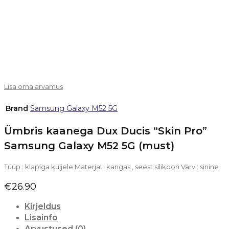
Välja müüdud
Lisa oma arvamus
Brand
Samsung Galaxy M52 5G
Ümbris kaanega Dux Ducis “Skin Pro”
Samsung Galaxy M52 5G (must)
Tüüp : klapiga küljele Materjal : kangas , seest silikoon Värv : sinine
€
26.90
Kirjeldus
Lisainfo
Arvustused (0)