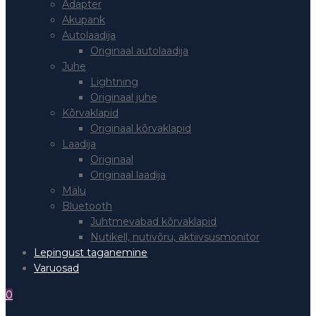
Adapter
Akupank
Autolaadija
Originaal autolaadija
Juhe
Lightning
Originaal juhe
Kõrvaklapid
Originaal kõrvaklapid
Laadija
Originaal
Originaal laadija
Mälu
Bluetooth
Juhtmevabad kõrvaklapid
Nutikell, nutivõru, aktiivsusmonitor
Lepingust taganemine
Varuosad
0