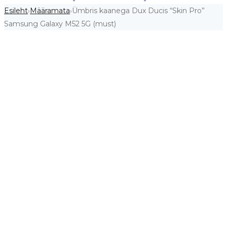
Esileht
Määramata
Ümbris kaanega Dux Ducis “Skin Pro”
›
›
Samsung Galaxy M52 5G (must)