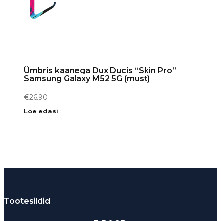
Ümbris kaanega Dux Ducis “Skin Pro”
Samsung Galaxy M52 5G (must)
€
26.90
Loe edasi
Tootesildid