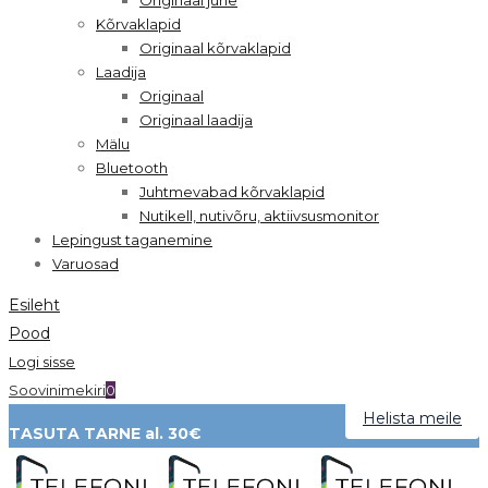
Kõrvaklapid
Originaal kõrvaklapid
Laadija
Originaal
Originaal laadija
Mälu
Bluetooth
Juhtmevabad kõrvaklapid
Nutikell, nutivõru, aktiivsusmonitor
Lepingust taganemine
Varuosad
Esileht
Pood
Logi sisse
Soovinimekiri
0
Helista meile
TASUTA TARNE al. 30€