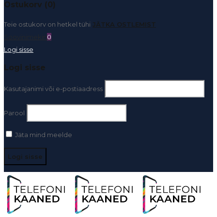
Ostukorv (0)
Teie ostukorv on hetkel tühi
JÄTKA OSTLEMIST
Soovinimekiri
0
Logi sisse
Logi sisse
Kasutajanimi või e-postiaadress
Parool
Jäta mind meelde