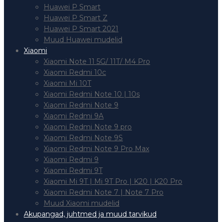
Huawei P Smart
Huawei P Smart Z
Huawei P Smart 2021
Muud Huawei mudelid
Xiaomi
Xiaomi Note 11 5G/ 11T/ M4 Pro
Xiaomi Redmi 10c
Xiaomi Mi 10T
Xiaomi Redmi Note 10 | 10s
Xiaomi Redmi Note 9
Xiaomi Redmi 9A
Xiaomi Redmi Note 9 pro
Xiaomi Redmi Note 9S
Xiaomi Redmi Note 9 Pro Max
Xiaomi Redmi 9
Xiaomi Redmi 9T
Xiaomi Mi 9T | Mi 9T Pro | K20 | K20 Pro
Xiaomi Redmi Note 7 | Note 7 Pro
Muud Xiaomi mudelid
Akupangad, juhtmed ja muud tarvikud