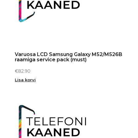
Varuosa LCD Samsung Galaxy M52/M526B
raamiga service pack (must)
€
82.90
Lisa korvi