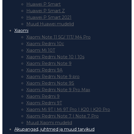
Huawei P Smart
Huawei P Smart Z
Huawei P Smart 2021
Muud Huawei mudelid
Xiaomi
Xiaomi Note 11 5G/ 11T/ M4 Pro
Xiaomi Redmi 10c
Xiaomi Mi 10T
Xiaomi Redmi Note 10 | 10s
Xiaomi Redmi Note 9
Xiaomi Redmi 9A
Xiaomi Redmi Note 9 pro
Xiaomi Redmi Note 9S
Xiaomi Redmi Note 9 Pro Max
Xiaomi Redmi 9
Xiaomi Redmi 9T
Xiaomi Mi 9T | Mi 9T Pro | K20 | K20 Pro
Xiaomi Redmi Note 7 | Note 7 Pro
Muud Xiaomi mudelid
Akupangad, juhtmed ja muud tarvikud