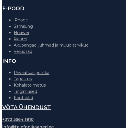
E-POOD
iPhone
Samsung
Huawei
Xiaomi
Akupangad, juhmed ja muud tarvikud
Veruosad
INFO
Privaatsus poliitka
Tagastus
Kohaletoimetus
Tingimused
Kontaktid
VÕTA ÜHENDUST
+372 5564 1810
info@telefonikaaned.ee