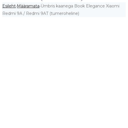
Esileht
Määramata
Ümbris kaanega Book Elegance Xiaomi
›
›
Redmi 9A / Redmi 9AT (tumeroheline)