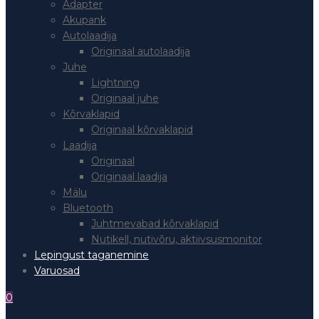
Adapter
Akupank
Autolaadija
Originaal autolaadija
Juhe
Lightning
Originaal juhe
Kõrvaklapid
Originaal kõrvaklapid
Laadija
Originaal
Originaal laadija
Mälu
Bluetooth
Juhtmevabad kõrvaklapid
Nutikell, nutivõru, aktiivsusmonitor
Lepingust taganemine
Varuosad
0