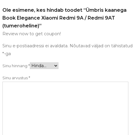
Ole esimene, kes hindab toodet “Ümbris kaanega
Book Elegance Xiaomi Redmi 9A / Redmi 9AT
(tumeroheline)”
Review now to get coupon!
Sinu e-postiaadressi ei avaldata.
Nõutavad väljad on tähistatud
*
-ga
Sinu hinnang
*
Sinu arvustus
*