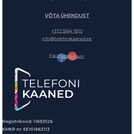
VÕTA ÜHENDUST
+372 5564 1810
info@telefonikaaned.ee
Facebook-
Instagram
f
Registrikood: 11693526
KMKR nr: EE101663113