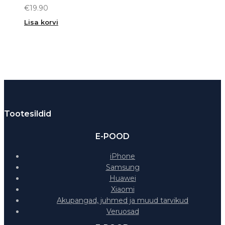
€
19.90
Lisa korvi
Tootesildid
E-POOD
iPhone
Samsung
Huawei
Xiaomi
Akupangad, juhmed ja muud tarvikud
Veruosad