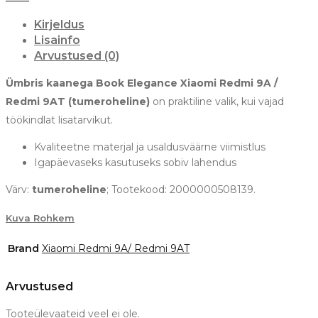
Kirjeldus
Lisainfo
Arvustused (0)
Ümbris kaanega Book Elegance Xiaomi Redmi 9A /
Redmi 9AT (tumeroheline)
on praktiline valik, kui vajad
töökindlat lisatarvikut.
Kvaliteetne materjal ja usaldusväärne viimistlus
Igapäevaseks kasutuseks sobiv lahendus
Värv:
tumeroheline
; Tootekood: 2000000508139.
Kuva Rohkem
Brand
Xiaomi Redmi 9A/ Redmi 9AT
Arvustused
Tooteülevaateid veel ei ole.