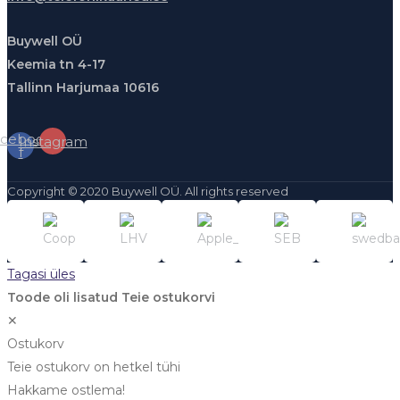
Buywell OÜ
Keemia tn 4-17
Tallinn Harjumaa 10616
cebook-
Instagram
f
Copyright © 2020 Buywell OÜ. All rights reserved
Tagasi üles
Toode oli lisatud Teie ostukorvi
✕
Ostukorv
Teie ostukorv on hetkel tühi
Hakkame ostlema!