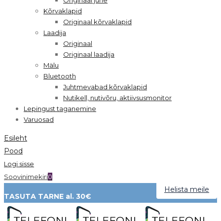
Kõrvaklapid
Originaal kõrvaklapid
Laadija
Originaal
Originaal laadija
Mälu
Bluetooth
Juhtmevabad kõrvaklapid
Nutikell, nutivõru, aktiivsusmonitor
Lepingust taganemine
Varuosad
Esileht
Pood
Logi sisse
Soovinimekiri
0
Helista meile
TASUTA TARNE al. 30€