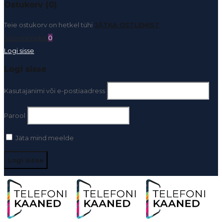
Ostukorv (0)
Teie ostukorv on hetkel tühi
JÄTKA OSTLEMIST
Soovinimekiri
0
Logi sisse
Logi sisse
Kasutajanimi või e-postiaadress
Parool
Jäta mind meelde