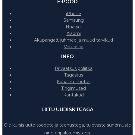
E-POOD
iPhone
Samsung
Huawei
Xiaomi
Akupangad, juhmed ja muud tarvikud
Veruosad
INFO
Privaatsus poliitka
Tagastus
Kohaletoimetus
Tingimused
Kontaktid
LIITU UUDISKIRJAGA
Ole kursis uute toodete ja teenustega, tulevaste sündmuste
ning eripakkumistega.