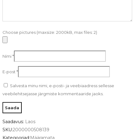
Choose pictures (maxsize: 2000kB, max files: 2)
Nimi
*
E-post
*
Salvesta minu nimi, e-posti- ja veebiaadress sellesse
veebilehitsejasse järgmiste kommentaaride jaoks.
Saadavus:
Laos
SKU:
2000000508139
Kategooriad:
Määramata