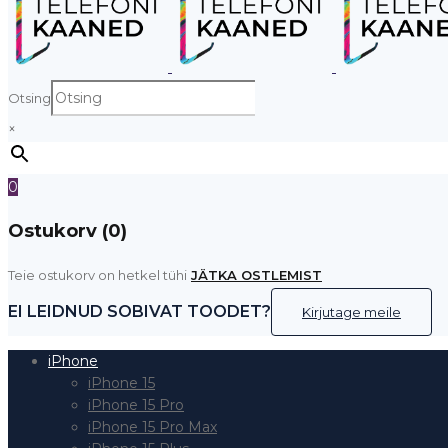
Otsing
×
0
Ostukorv (0)
Teie ostukorv on hetkel tühi
JÄTKA OSTLEMIST
EI LEIDNUD SOBIVAT TOODET?
Kirjutage meile
iPhone
iPhone 15
iPhone 15 Pro
iPhone 15 Pro Max