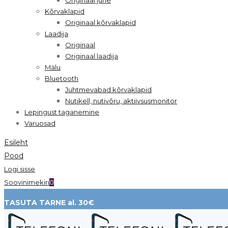
Kõrvaklapid
Originaal kõrvaklapid
Laadija
Originaal
Originaal laadija
Mälu
Bluetooth
Juhtmevabad kõrvaklapid
Nutikell, nutivõru, aktiivsusmonitor
Lepingust taganemine
Varuosad
Esileht
Pood
Logi sisse
Soovinimekiri
0
TASUTA TARNE al. 30€