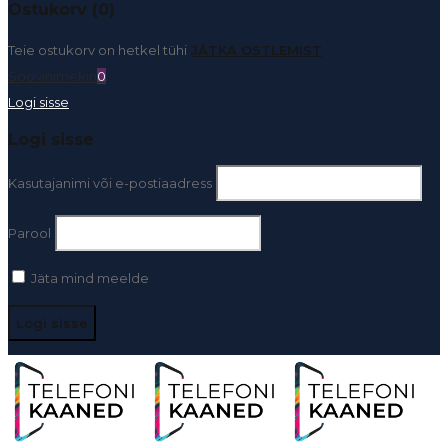
Ostukorv (0)
Teie ostukorv on hetkel tühi
JÄTKA OSTLEMIST
Soovinimekiri
0
Logi sisse
Logi sisse
Kasutajanimi või e-postiaadress
Parool
Jäta mind meelde