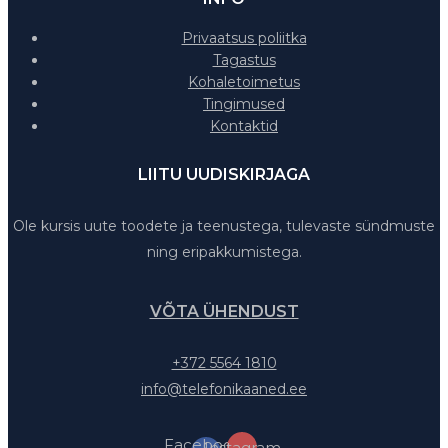
Privaatsus poliitka
Tagastus
Kohaletoimetus
Tingimused
Kontaktid
LIITU UUDISKIRJAGA
Ole kursis uute toodete ja teenustega, tulevaste sündmuste
ning eripakkumistega.
VÕTA ÜHENDUST
+372 5564 1810
info@telefonikaaned.ee
Facebook-
Instagram