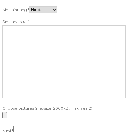
Sinu hinnang
*
Sinu arvustus
*
Choose pictures (maxsize: 2000kB, max files: 2)
Nimi
*