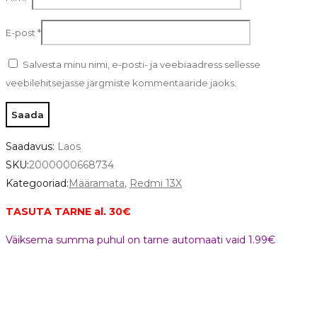
E-post
*
Salvesta minu nimi, e-posti- ja veebiaadress sellesse
veebilehitsejasse järgmiste kommentaaride jaoks.
Saadavus:
Laos
SKU:
2000000668734
Kategooriad:
Määramata
,
Redmi 13X
TASUTA TARNE al. 30€
Väiksema summa puhul on tarne automaati vaid 1.99€