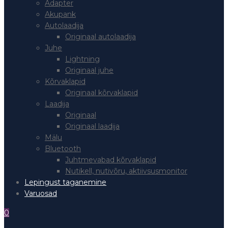
Adapter
Akupank
Autolaadija
Originaal autolaadija
Juhe
Lightning
Originaal juhe
Kõrvaklapid
Originaal kõrvaklapid
Laadija
Originaal
Originaal laadija
Mälu
Bluetooth
Juhtmevabad kõrvaklapid
Nutikell, nutivõru, aktiivsusmonitor
Lepingust taganemine
Varuosad
0