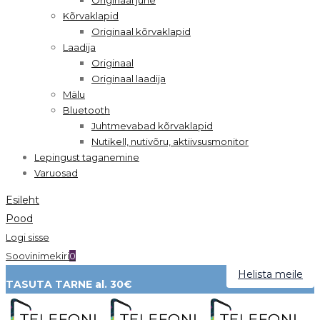
Kõrvaklapid
Originaal kõrvaklapid
Laadija
Originaal
Originaal laadija
Mälu
Bluetooth
Juhtmevabad kõrvaklapid
Nutikell, nutivõru, aktiivsusmonitor
Lepingust taganemine
Varuosad
Esileht
Pood
Logi sisse
Soovinimekiri
0
Helista meile
TASUTA TARNE al. 30€