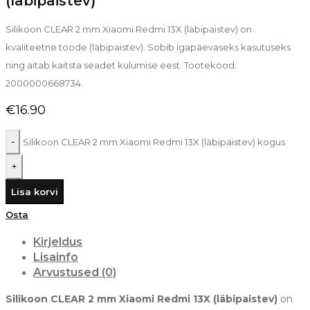
(läbipaistev)
Silikoon CLEAR 2 mm Xiaomi Redmi 13X (läbipaistev) on
kvaliteetne toode (läbipaistev). Sobib igapäevaseks kasutuseks
ning aitab kaitsta seadet kulumise eest. Tootekood:
2000000668734.
€
16.90
Silikoon CLEAR 2 mm Xiaomi Redmi 13X (läbipaistev) kogus
Lisa korvi
Osta
Kirjeldus
Lisainfo
Arvustused (0)
Silikoon CLEAR 2 mm Xiaomi Redmi 13X (läbipaistev)
on