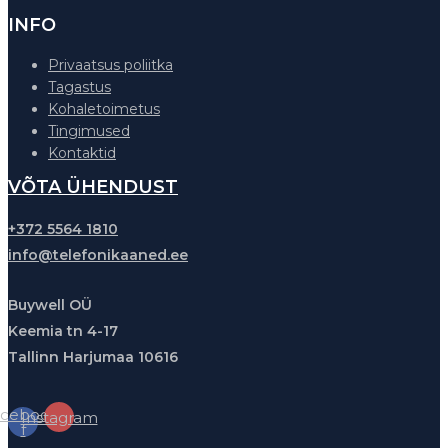
INFO
Privaatsus poliitka
Tagastus
Kohaletoimetus
Tingimused
Kontaktid
VÕTA ÜHENDUST
+372 5564 1810
info@telefonikaaned.ee
Buywell OÜ
Keemia tn 4-17
Tallinn Harjumaa 10616
cebook-
Instagram
f