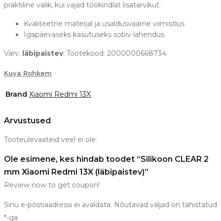
praktiline valik, kui vajad töökindlat lisatarvikut.
Kvaliteetne materjal ja usaldusväärne viimistlus
Igapäevaseks kasutuseks sobiv lahendus
Värv:
läbipaistev
; Tootekood: 2000000668734.
Kuva Rohkem
Brand
Xiaomi Redmi 13X
Arvustused
Tooteülevaateid veel ei ole.
Ole esimene, kes hindab toodet “Silikoon CLEAR 2
mm Xiaomi Redmi 13X (läbipaistev)”
Review now to get coupon!
Sinu e-postiaadressi ei avaldata.
Nõutavad väljad on tähistatud
*
-ga