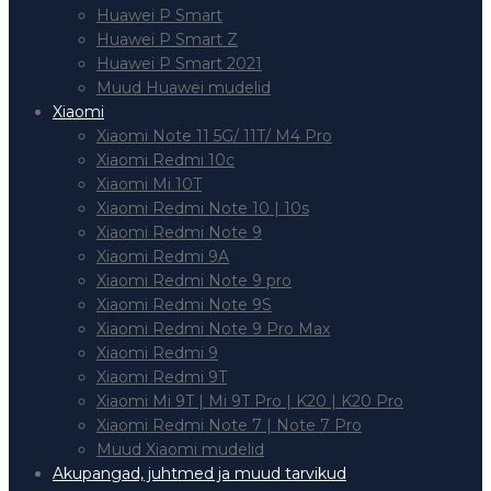
Huawei P Smart
Huawei P Smart Z
Huawei P Smart 2021
Muud Huawei mudelid
Xiaomi
Xiaomi Note 11 5G/ 11T/ M4 Pro
Xiaomi Redmi 10c
Xiaomi Mi 10T
Xiaomi Redmi Note 10 | 10s
Xiaomi Redmi Note 9
Xiaomi Redmi 9A
Xiaomi Redmi Note 9 pro
Xiaomi Redmi Note 9S
Xiaomi Redmi Note 9 Pro Max
Xiaomi Redmi 9
Xiaomi Redmi 9T
Xiaomi Mi 9T | Mi 9T Pro | K20 | K20 Pro
Xiaomi Redmi Note 7 | Note 7 Pro
Muud Xiaomi mudelid
Akupangad, juhtmed ja muud tarvikud