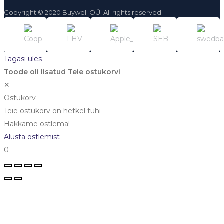
Copyright © 2020 Buywell OÜ. All rights reserved
Tagasi üles
Toode oli lisatud Teie ostukorvi
✕
Ostukorv
Teie ostukorv on hetkel tühi
Hakkame ostlema!
Alusta ostlemist
0