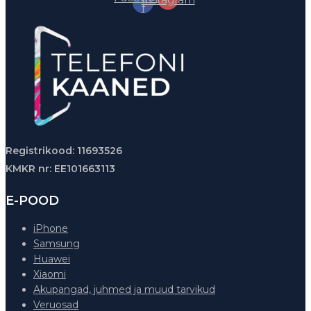
f
Registrikood: 11693526
KMKR nr: EE101663113
E-POOD
iPhone
Samsung
Huawei
Xiaomi
Akupangad, juhmed ja muud tarvikud
Veruosad