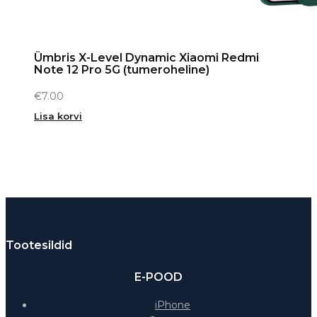
Ümbris X-Level Dynamic Xiaomi Redmi
Note 12 Pro 5G (tumeroheline)
€
7.00
Lisa korvi
Tootesildid
E-POOD
iPhone