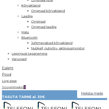
Kõrvaklapid
Originaal kõrvaklapid
Laadija
Originaal
Originaal laadija
Mälu
Bluetooth
Juhtmevabad kõrvaklapid
Nutikell, nutivõru, aktiivsusmonitor
Lepingust taganemine
Varuosad
Esileht
Pood
Logi sisse
Soovinimekiri
0
Helista meile
TASUTA TARNE al. 30€