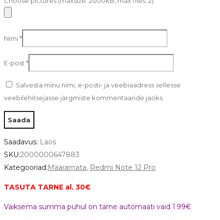
Choose pictures (maxsize: 2000kB, max files: 2)
Nimi
*
E-post
*
Salvesta minu nimi, e-posti- ja veebiaadress sellesse
veebilehitsejasse järgmiste kommentaaride jaoks.
Saadavus:
Laos
SKU:
2000000647883
Kategooriad:
Määramata
,
Redmi Note 12 Pro
TASUTA TARNE al. 30€
Väiksema summa puhul on tarne automaati vaid 1.99€