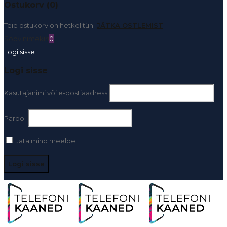
Ostukorv (0)
Teie ostukorv on hetkel tühi
JÄTKA OSTLEMIST
Soovinimekiri
0
Logi sisse
Logi sisse
Kasutajanimi või e-postiaadress
Parool
Jäta mind meelde