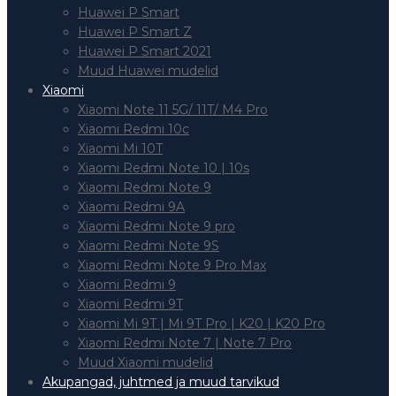
Huawei P Smart
Huawei P Smart Z
Huawei P Smart 2021
Muud Huawei mudelid
Xiaomi
Xiaomi Note 11 5G/ 11T/ M4 Pro
Xiaomi Redmi 10c
Xiaomi Mi 10T
Xiaomi Redmi Note 10 | 10s
Xiaomi Redmi Note 9
Xiaomi Redmi 9A
Xiaomi Redmi Note 9 pro
Xiaomi Redmi Note 9S
Xiaomi Redmi Note 9 Pro Max
Xiaomi Redmi 9
Xiaomi Redmi 9T
Xiaomi Mi 9T | Mi 9T Pro | K20 | K20 Pro
Xiaomi Redmi Note 7 | Note 7 Pro
Muud Xiaomi mudelid
Akupangad, juhtmed ja muud tarvikud