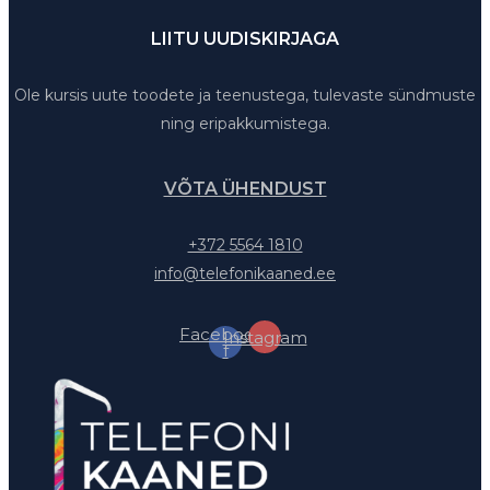
LIITU UUDISKIRJAGA
Ole kursis uute toodete ja teenustega, tulevaste sündmuste
ning eripakkumistega.
VÕTA ÜHENDUST
+372 5564 1810
info@telefonikaaned.ee
Facebook-
Instagram
f