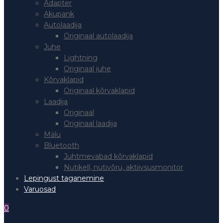
Adapter
Akupank
Autolaadija
Originaal autolaadija
Juhe
Lightning
Originaal juhe
Kõrvaklapid
Originaal kõrvaklapid
Laadija
Originaal
Originaal laadija
Mälu
Bluetooth
Juhtmevabad kõrvaklapid
Nutikell, nutivõru, aktiivsusmonitor
Lepingust taganemine
Varuosad
0