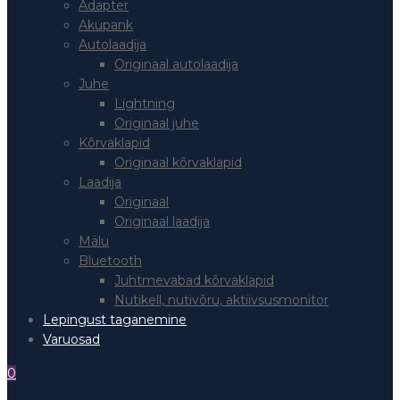
Adapter
Akupank
Autolaadija
Originaal autolaadija
Juhe
Lightning
Originaal juhe
Kõrvaklapid
Originaal kõrvaklapid
Laadija
Originaal
Originaal laadija
Mälu
Bluetooth
Juhtmevabad kõrvaklapid
Nutikell, nutivõru, aktiivsusmonitor
Lepingust taganemine
Varuosad
0