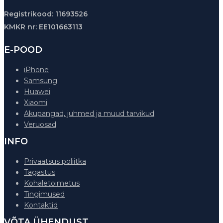
Registrikood: 11693526
KMKR nr: EE101663113
E-POOD
iPhone
Samsung
Huawei
Xiaomi
Akupangad, juhmed ja muud tarvikud
Veruosad
INFO
Privaatsus poliitka
Tagastus
Kohaletoimetus
Tingimused
Kontaktid
VÕTA ÜHENDUST