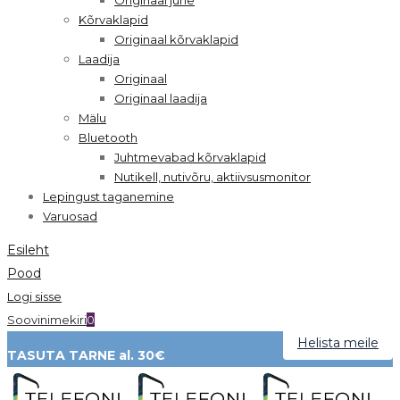
Kõrvaklapid
Originaal kõrvaklapid
Laadija
Originaal
Originaal laadija
Mälu
Bluetooth
Juhtmevabad kõrvaklapid
Nutikell, nutivõru, aktiivsusmonitor
Lepingust taganemine
Varuosad
Esileht
Pood
Logi sisse
Soovinimekiri
0
Helista meile
TASUTA TARNE al. 30€