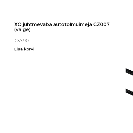
XO juhtmevaba autotolmuimeja CZ007
(valge)
€
37.90
Lisa korvi