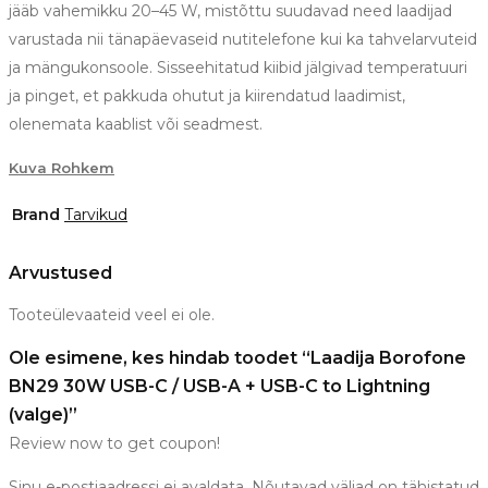
jääb vahemikku 20–45 W, mistõttu suudavad need laadijad
varustada nii tänapäevaseid nutitelefone kui ka tahvelarvuteid
ja mängukonsoole. Sisseehitatud kiibid jälgivad temperatuuri
ja pinget, et pakkuda ohutut ja kiirendatud laadimist,
olenemata kaablist või seadmest.
Kuva Rohkem
Brand
Tarvikud
Arvustused
Tooteülevaateid veel ei ole.
Ole esimene, kes hindab toodet “Laadija Borofone
BN29 30W USB-C / USB-A + USB-C to Lightning
(valge)”
Review now to get coupon!
Sinu e-postiaadressi ei avaldata.
Nõutavad väljad on tähistatud