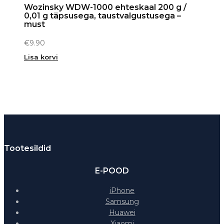
Wozinsky WDW-1000 ehteskaal 200 g /
0,01 g täpsusega, taustvalgustusega –
must
€
9.90
Lisa korvi
Tootesildid
E-POOD
iPhone
Samsung
Huawei
Xiaomi