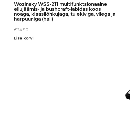
Wozinsky WSS-211 multifunktsionaalne
ellujäämis- ja bushcraft-labidas koos
noaga, klaasilõhkujaga, tulekiviga, vilega ja
harpuuniga (hall)
€
34.90
Lisa korvi