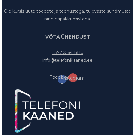
Ole kursis uute toodete ja teenustega, tulevaste sündmuste
ning eripakkumistega.
VÕTA ÜHENDUST
+372 5564 1810
info@telefonikaaned.ee
Facebook-
Instagram
f