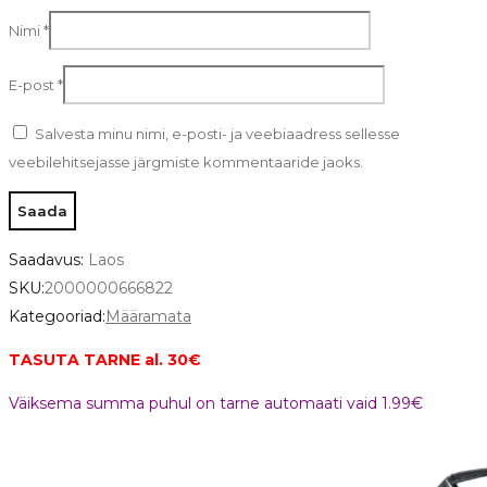
Nimi
*
E-post
*
Salvesta minu nimi, e-posti- ja veebiaadress sellesse
veebilehitsejasse järgmiste kommentaaride jaoks.
Saadavus:
Laos
SKU:
2000000666822
Kategooriad:
Määramata
TASUTA TARNE al. 30€
Väiksema summa puhul on tarne automaati vaid 1.99€