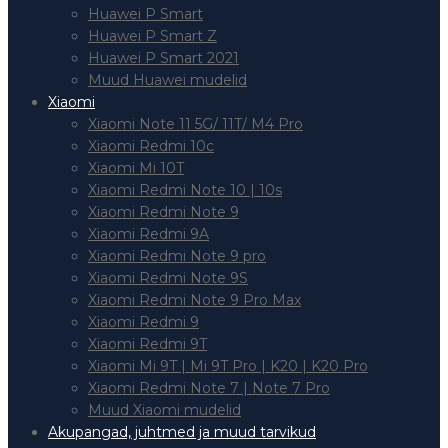
Huawei P Smart
Huawei P Smart Z
Huawei P Smart 2021
Muud Huawei mudelid
Xiaomi
Xiaomi Note 11 5G/ 11T/ M4 Pro
Xiaomi Redmi 10c
Xiaomi Mi 10T
Xiaomi Redmi Note 10 | 10s
Xiaomi Redmi Note 9
Xiaomi Redmi 9A
Xiaomi Redmi Note 9 pro
Xiaomi Redmi Note 9S
Xiaomi Redmi Note 9 Pro Max
Xiaomi Redmi 9
Xiaomi Redmi 9T
Xiaomi Mi 9T | Mi 9T Pro | K20 | K20 Pro
Xiaomi Redmi Note 7 | Note 7 Pro
Muud Xiaomi mudelid
Akupangad, juhtmed ja muud tarvikud