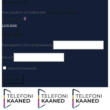
Ostukorv (0)
Teie ostukorv on hetkel tühi
JÄTKA OSTLEMIST
Soovinimekiri
0
Logi sisse
Logi sisse
Kasutajanimi või e-postiaadress
Parool
Jäta mind meelde