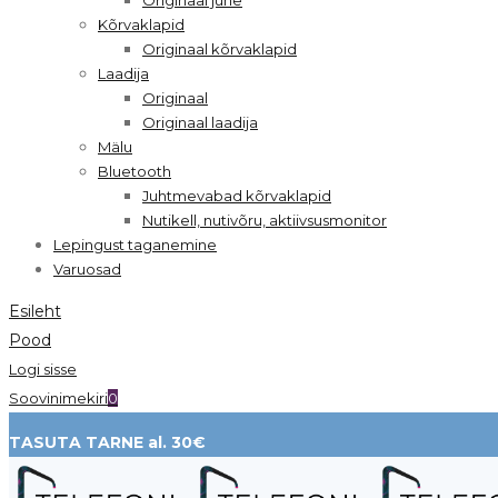
Kõrvaklapid
Originaal kõrvaklapid
Laadija
Originaal
Originaal laadija
Mälu
Bluetooth
Juhtmevabad kõrvaklapid
Nutikell, nutivõru, aktiivsusmonitor
Lepingust taganemine
Varuosad
Esileht
Pood
Logi sisse
Soovinimekiri
0
TASUTA TARNE al. 30€