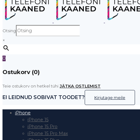
Otsing
×
0
Ostukorv (0)
Teie ostukorv on hetkel tühi
JÄTKA OSTLEMIST
EI LEIDNUD SOBIVAT TOODET?
Kirjutage meile
iPhone
iPhone 15
iPhone 15 Pro
iPhone 15 Pro Max