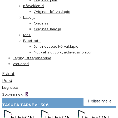
Kõrvaklapid
Originaal kõrvaklapid
Laadija
Originaal
Originaal laadija
Mälu
Bluetooth
Juhtmevabad kõrvaklapid
Nutikell, nutivõru, aktiivsusmonitor
Lepingust taganemine
Varuosad
Esileht
Pood
Logi sisse
Soovinimekiri
0
Helista meile
TASUTA TARNE al. 30€