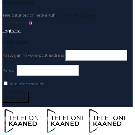
Ostukorv (0)
Teie ostukorv on hetkel tühi
JÄTKA OSTLEMIST
Soovinimekiri
0
Logi sisse
Logi sisse
Kasutajanimi või e-postiaadress
Parool
Jäta mind meelde