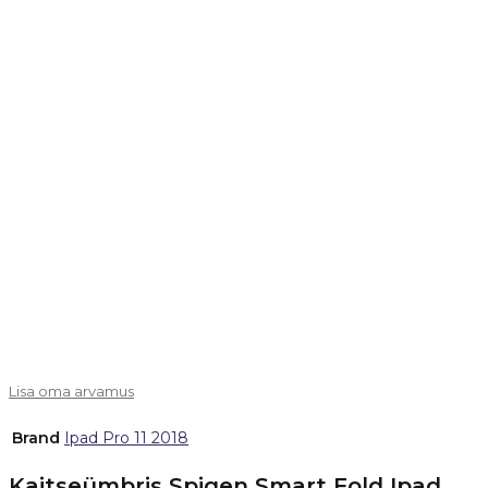
Välja müüdud
Lisa oma arvamus
Brand
Ipad Pro 11 2018
Kaitseümbris Spigen Smart Fold Ipad