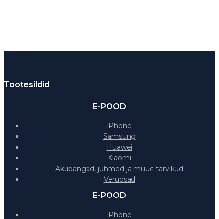
Tootesildid
E-POOD
iPhone
Samsung
Huawei
Xiaomi
Akupangad, juhmed ja muud tarvikud
Veruosad
E-POOD
iPhone