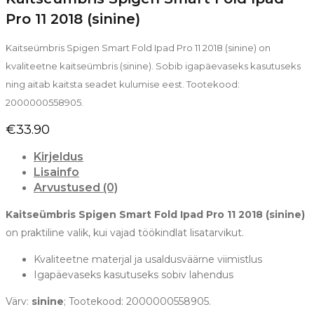
Pro 11 2018 (sinine)
Kaitseümbris Spigen Smart Fold Ipad Pro 11 2018 (sinine) on
kvaliteetne kaitseümbris (sinine). Sobib igapäevaseks kasutuseks
ning aitab kaitsta seadet kulumise eest. Tootekood:
2000000558905.
€
33.90
Kirjeldus
Lisainfo
Arvustused (0)
Kaitseümbris Spigen Smart Fold Ipad Pro 11 2018 (sinine)
on praktiline valik, kui vajad töökindlat lisatarvikut.
Kvaliteetne materjal ja usaldusväärne viimistlus
Igapäevaseks kasutuseks sobiv lahendus
Värv:
sinine
; Tootekood: 2000000558905.