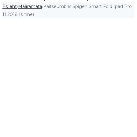
Esileht
Määramata
Kaitseümbris Spigen Smart Fold Ipad Pro
›
›
11 2018 (sinine)