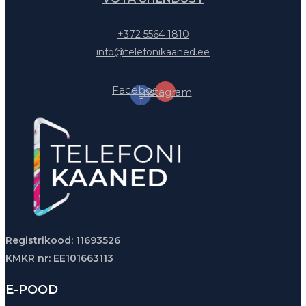
+372 5564 1810
info@telefonikaaned.ee
Facebook-
Instagram
f
Registrikood: 11693526
KMKR nr: EE101663113
E-POOD