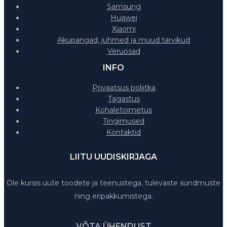
Samsung
Huawei
Xiaomi
Akupangad, juhmed ja muud tarvikud
Veruosad
INFO
Privaatsus poliitka
Tagastus
Kohaletoimetus
Tingimused
Kontaktid
LIITU UUDISKIRJAGA
Ole kursis uute toodete ja teenustega, tulevaste sündmuste
ning eripakkumistega.
VÕTA ÜHENDUST