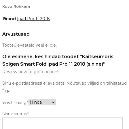
Kuva Rohkem
Brand
Ipad Pro 11 2018
Arvustused
Tooteülevaateid veel ei ole.
Ole esimene, kes hindab toodet “Kaitseümbris
Spigen Smart Fold Ipad Pro 11 2018 (sinine)”
Review now to get coupon!
Sinu e-postiaadressi ei avaldata.
Nõutavad väljad on tähistatud
*
-ga
Sinu hinnang
*
Sinu arvustus
*