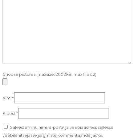
Choose pictures (maxsize: 2000kB, max files: 2)
Nimi
*
E-post
*
Salvesta minu nimi, e-posti- ja veebiaadress sellesse
veebilehitsejasse järgmiste kommentaaride jaoks.