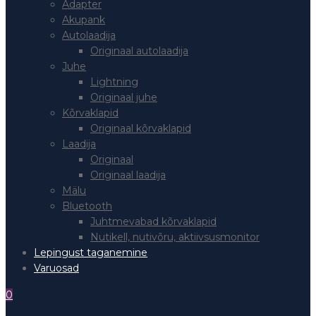
Adapter
Akupank
Autolaadija
Originaal autolaadija
Juhe
Lightning
Originaal juhe
Kõrvaklapid
Originaal kõrvaklapid
Laadija
Originaal
Originaal laadija
Mälu
Bluetooth
Juhtmevabad kõrvaklapid
Nutikell, nutivõru, aktiivsusmonitor
Lepingust taganemine
Varuosad
0