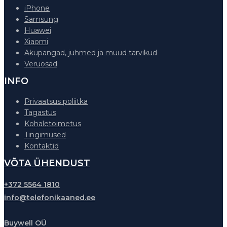
iPhone
Samsung
Huawei
Xiaomi
Akupangad, juhmed ja muud tarvikud
Veruosad
INFO
Privaatsus poliitka
Tagastus
Kohaletoimetus
Tingimused
Kontaktid
VÕTA ÜHENDUST
+372 5564 1810
info@telefonikaaned.ee
Buywell OÜ