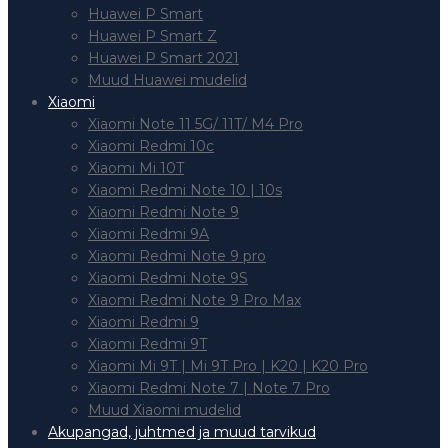
Huawei P Smart
Huawei P Smart Z
Huawei P Smart 2021
Muud Huawei mudelid
Xiaomi
Xiaomi Note 11 5G/ 11T/ M4 Pro
Xiaomi Redmi 10c
Xiaomi Mi 10T
Xiaomi Redmi Note 10 | 10s
Xiaomi Redmi Note 9
Xiaomi Redmi 9A
Xiaomi Redmi Note 9 pro
Xiaomi Redmi Note 9S
Xiaomi Redmi Note 9 Pro Max
Xiaomi Redmi 9
Xiaomi Redmi 9T
Xiaomi Mi 9T | Mi 9T Pro | K20 | K20 Pro
Xiaomi Redmi Note 7 | Note 7 Pro
Muud Xiaomi mudelid
Akupangad, juhtmed ja muud tarvikud