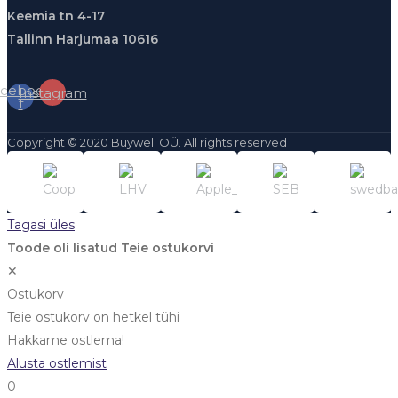
Keemia tn 4-17
Tallinn Harjumaa 10616
cebook-
Instagram
f
Copyright © 2020 Buywell OÜ. All rights reserved
Tagasi üles
Toode oli lisatud Teie ostukorvi
✕
Ostukorv
Teie ostukorv on hetkel tühi
Hakkame ostlema!
Alusta ostlemist
0