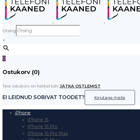
Otsing
×
0
Ostukorv (0)
Teie ostukorv on hetkel tühi
JÄTKA OSTLEMIST
EI LEIDNUD SOBIVAT TOODET?
Kirjutage meile
iPhone
iPhone 15
iPhone 15 Pro
iPhone 15 Pro Max