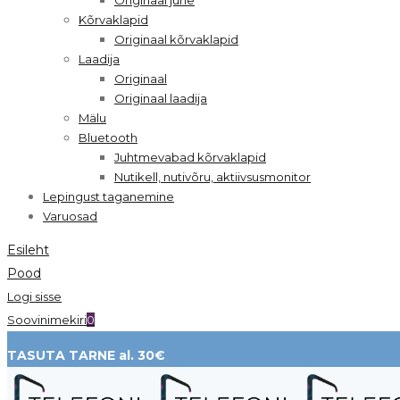
Kõrvaklapid
Originaal kõrvaklapid
Laadija
Originaal
Originaal laadija
Mälu
Bluetooth
Juhtmevabad kõrvaklapid
Nutikell, nutivõru, aktiivsusmonitor
Lepingust taganemine
Varuosad
Esileht
Pood
Logi sisse
Soovinimekiri
0
TASUTA TARNE al. 30€