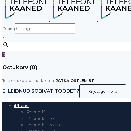
Otsing
×
0
Ostukorv (0)
Teie ostukorv on hetkel tühi
JÄTKA OSTLEMIST
EI LEIDNUD SOBIVAT TOODET?
Kirjutage meile
iPhone
iPhone 15
iPhone 15 Pro
iPhone 15 Pro Max