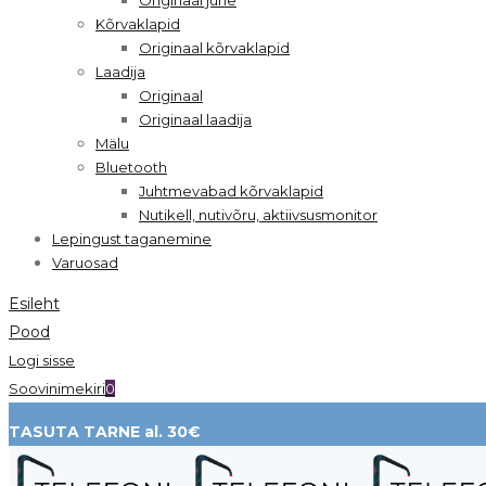
Kõrvaklapid
Originaal kõrvaklapid
Laadija
Originaal
Originaal laadija
Mälu
Bluetooth
Juhtmevabad kõrvaklapid
Nutikell, nutivõru, aktiivsusmonitor
Lepingust taganemine
Varuosad
Esileht
Pood
Logi sisse
Soovinimekiri
0
TASUTA TARNE al. 30€