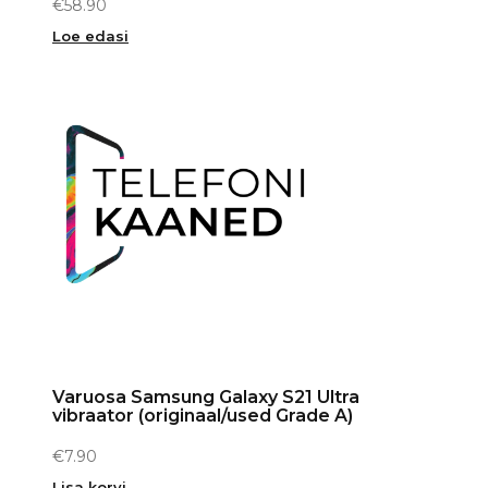
€
58.90
Loe edasi
Varuosa Samsung Galaxy S21 Ultra
vibraator (originaal/used Grade A)
€
7.90
Lisa korvi