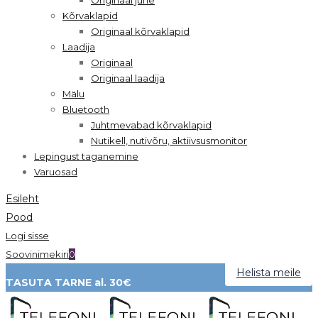
Kõrvaklapid
Originaal kõrvaklapid
Laadija
Originaal
Originaal laadija
Mälu
Bluetooth
Juhtmevabad kõrvaklapid
Nutikell, nutivõru, aktiivsusmonitor
Lepingust taganemine
Varuosad
Esileht
Pood
Logi sisse
Soovinimekiri
0
Helista meile
TASUTA TARNE al. 30€