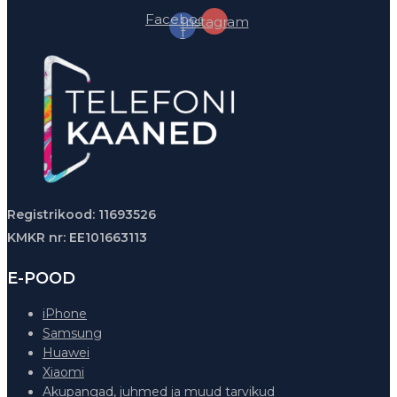
Facebook-
Instagram
f
Registrikood: 11693526
KMKR nr: EE101663113
E-POOD
iPhone
Samsung
Huawei
Xiaomi
Akupangad, juhmed ja muud tarvikud