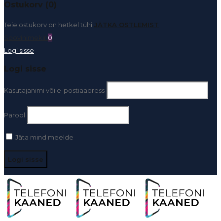
Ostukorv (0)
Teie ostukorv on hetkel tühi
JÄTKA OSTLEMIST
Soovinimekiri
0
Logi sisse
Logi sisse
Kasutajanimi või e-postiaadress
Parool
Jäta mind meelde