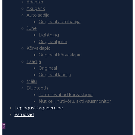
Adapter
Akupank
Autolaadija
Originaal autolaadija
Juhe
Lightning
Originaal juhe
Kõrvaklapid
Originaal kõrvaklapid
Laadija
Originaal
Originaal laadija
Mälu
Bluetooth
Juhtmevabad kõrvaklapid
Nutikell, nutivõru, aktiivsusmonitor
Lepingust taganemine
Varuosad
0