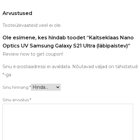
Arvustused
Tooteülevaateid veel ei ole.
Ole esimene, kes hindab toodet “Kaitseklaas Nano
Optics UV Samsung Galaxy S21 Ultra (läbipaistev)”
Review now to get coupon!
Sinu e-postiaadressi ei avaldata.
Nõutavad väljad on tähistatud
*
-ga
Sinu hinnang
*
Sinu arvustus
*