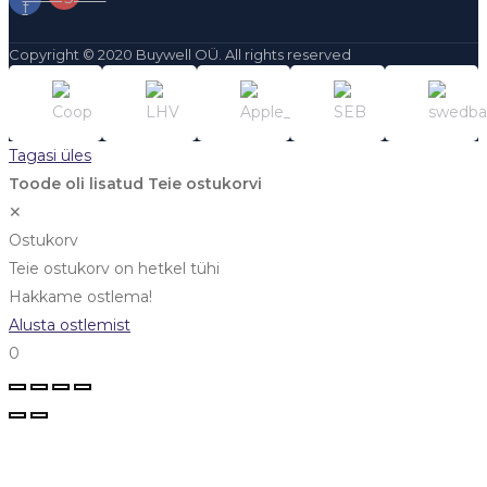
f
Copyright © 2020 Buywell OÜ. All rights reserved
Tagasi üles
Toode oli lisatud Teie ostukorvi
✕
Ostukorv
Teie ostukorv on hetkel tühi
Hakkame ostlema!
Alusta ostlemist
0