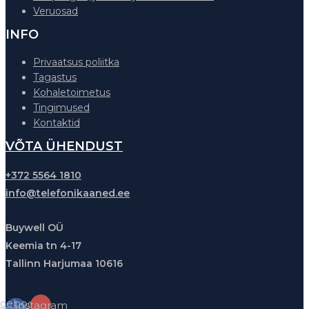
Veruosad
INFO
Privaatsus poliitka
Tagastus
Kohaletoimetus
Tingimused
Kontaktid
VÕTA ÜHENDUST
+372 5564 1810
info@telefonikaaned.ee
Buywell OÜ
Keemia tn 4-17
Tallinn Harjumaa 10616
cebook-
Instagram