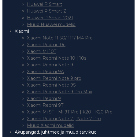
Huawei P Smart
Huawei P Smart Z
Huawei P Smart 2021
Muud Huawei mudelid
Xiaomi
Xiaomi Note 11 5G/ 11T/ M4 Pro
Xiaomi Redmi 10c
Xiaomi Mi 10T
Xiaomi Redmi Note 10 | 10s
Xiaomi Redmi Note 9
Xiaomi Redmi 9A
Xiaomi Redmi Note 9 pro
Xiaomi Redmi Note 9S
Xiaomi Redmi Note 9 Pro Max
Xiaomi Redmi 9
Xiaomi Redmi 9T
Xiaomi Mi 9T | Mi 9T Pro | K20 | K20 Pro
Xiaomi Redmi Note 7 | Note 7 Pro
Muud Xiaomi mudelid
Akupangad, juhtmed ja muud tarvikud