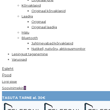
Kõrvaklapid
Originaal kõrvaklapid
Laadija
Originaal
Originaal laadija
Mälu
Bluetooth
Juhtmevabad kõrvaklapid
Nutikell, nutivõru, aktiivsusmonitor
Lepingust taganemine
Varuosad
Esileht
Pood
Logi sisse
Soovinimekiri
0
TASUTA TARNE al. 30€