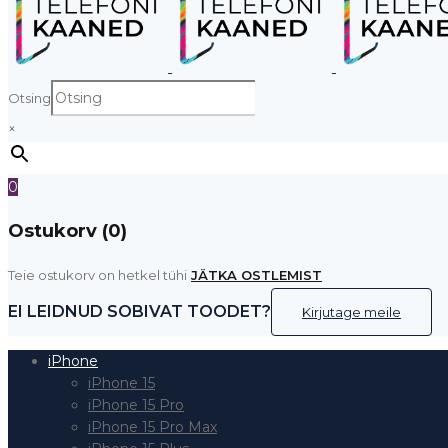
Otsing
×
0
Ostukorv (0)
Teie ostukorv on hetkel tühi
JÄTKA OSTLEMIST
EI LEIDNUD SOBIVAT TOODET?
Kirjutage meile
iPhone
iPhone 15
iPhone 15 Pro
iPhone 15 Pro Max