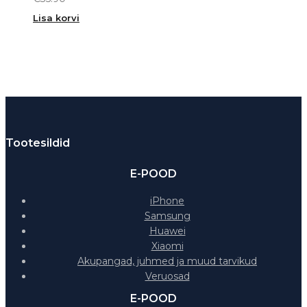
Lisa korvi
Tootesildid
E-POOD
iPhone
Samsung
Huawei
Xiaomi
Akupangad, juhmed ja muud tarvikud
Veruosad
E-POOD