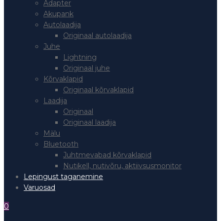
Adapter
Akupank
Autolaadija
Originaal autolaadija
Juhe
Lightning
Originaal juhe
Kõrvaklapid
Originaal kõrvaklapid
Laadija
Originaal
Originaal laadija
Mälu
Bluetooth
Juhtmevabad kõrvaklapid
Nutikell, nutivõru, aktiivsusmonitor
Lepingust taganemine
Varuosad
0