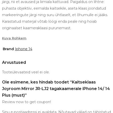
järgi, nii et avaused ja liimiala kattuvad. Paigaldus on lihtne:
puhasta objektiiv, eemalda kaitsekile, aseta klaas joondatud
markeeringute järgi ning suru ühtlaselt, et õhumulle ei jääks.
Karastatud materjal võtab löögi enda peale ning hoiab
originaalset kaameraklaasi purunemast.
Kuva Rohkem
Brand
Iphone 14
Arvustused
Tooteülevaateid veel ei ole.
Ole esimene, kes hindab toodet “Kaitseklaas
Joyroom Mirror JR-LJ2 tagakaamerale iPhone 14/ 14
Plus (must)”
Review now to get coupon!
Sinu e-postiaadressi ei avaldata.
Nõutavad väljad on tähistatud