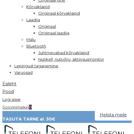
Kõrvaklapid
Originaal kõrvaklapid
Laadija
Originaal
Originaal laadija
Mälu
Bluetooth
Juhtmevabad kõrvaklapid
Nutikell, nutivõru, aktiivsusmonitor
Lepingust taganemine
Varuosad
Esileht
Pood
Logi sisse
Soovinimekiri
0
Helista meile
TASUTA TARNE al. 30€