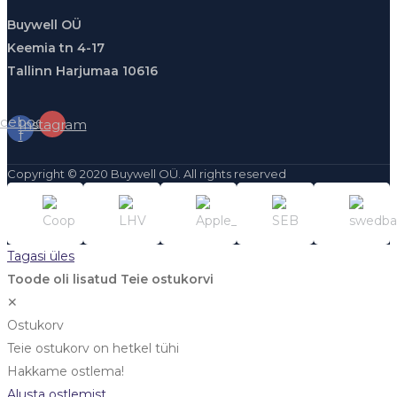
Buywell OÜ
Keemia tn 4-17
Tallinn Harjumaa 10616
cebook-
Instagram
f
Copyright © 2020 Buywell OÜ. All rights reserved
Tagasi üles
Toode oli lisatud Teie ostukorvi
✕
Ostukorv
Teie ostukorv on hetkel tühi
Hakkame ostlema!
Alusta ostlemist