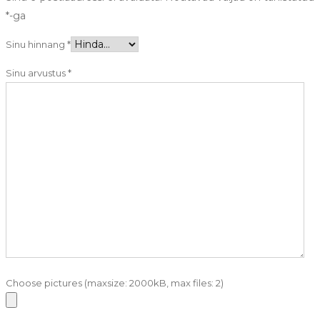
*
-ga
Sinu hinnang
*
Sinu arvustus
*
Choose pictures (maxsize: 2000kB, max files: 2)