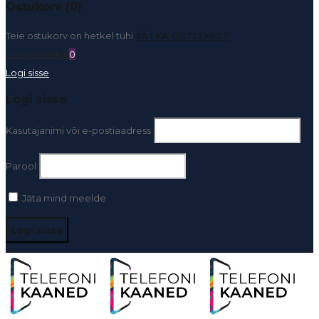
Ostukorv (0)
Teie ostukorv on hetkel tühi
JÄTKA OSTLEMIST
Soovinimekiri
0
Logi sisse
Logi sisse
Kasutajanimi või e-postiaadress
Parool
Jäta mind meelde