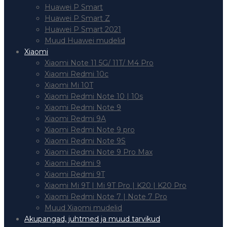
Huawei P Smart
Huawei P Smart Z
Huawei P Smart 2021
Muud Huawei mudelid
Xiaomi
Xiaomi Note 11 5G/ 11T/ M4 Pro
Xiaomi Redmi 10c
Xiaomi Mi 10T
Xiaomi Redmi Note 10 | 10s
Xiaomi Redmi Note 9
Xiaomi Redmi 9A
Xiaomi Redmi Note 9 pro
Xiaomi Redmi Note 9S
Xiaomi Redmi Note 9 Pro Max
Xiaomi Redmi 9
Xiaomi Redmi 9T
Xiaomi Mi 9T | Mi 9T Pro | K20 | K20 Pro
Xiaomi Redmi Note 7 | Note 7 Pro
Muud Xiaomi mudelid
Akupangad, juhtmed ja muud tarvikud