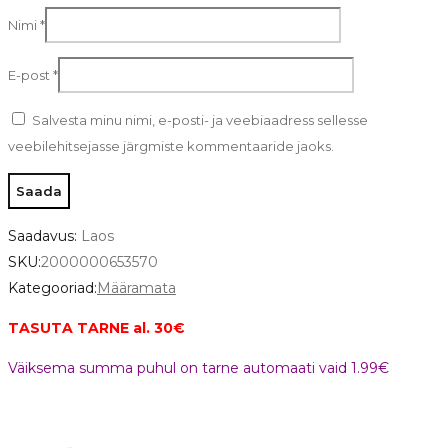
Nimi
*
E-post
*
Salvesta minu nimi, e-posti- ja veebiaadress sellesse
veebilehitsejasse järgmiste kommentaaride jaoks.
Saadavus:
Laos
SKU:
2000000653570
Kategooriad:
Määramata
TASUTA TARNE al. 30€
Väiksema summa puhul on tarne automaati vaid 1.99€