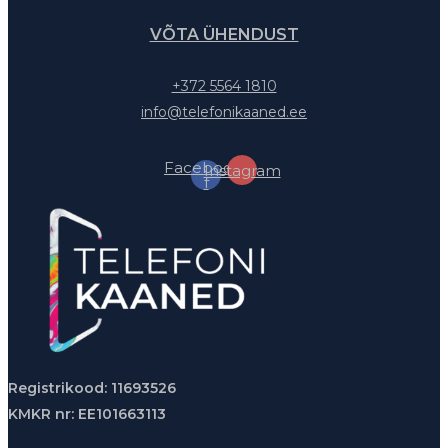
VÕTA ÜHENDUST
+372 5564 1810
info@telefonikaaned.ee
Facebook-
Instagram
f
Registrikood: 11693526
KMKR nr: EE101663113