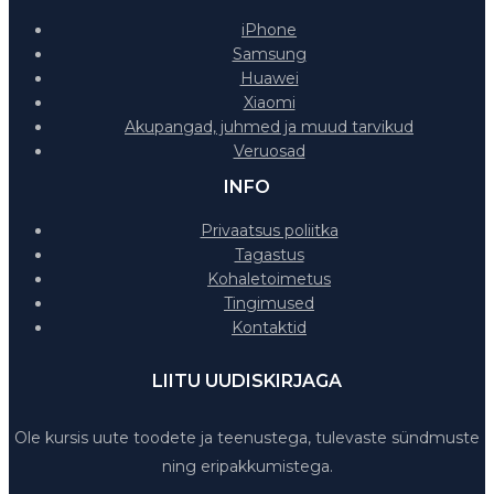
iPhone
Samsung
Huawei
Xiaomi
Akupangad, juhmed ja muud tarvikud
Veruosad
INFO
Privaatsus poliitka
Tagastus
Kohaletoimetus
Tingimused
Kontaktid
LIITU UUDISKIRJAGA
Ole kursis uute toodete ja teenustega, tulevaste sündmuste
ning eripakkumistega.