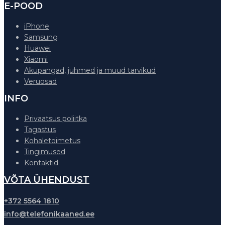
E-POOD
iPhone
Samsung
Huawei
Xiaomi
Akupangad, juhmed ja muud tarvikud
Veruosad
INFO
Privaatsus poliitka
Tagastus
Kohaletoimetus
Tingimused
Kontaktid
VÕTA ÜHENDUST
+372 5564 1810
info@telefonikaaned.ee