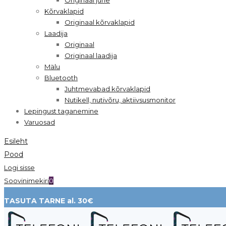
Kõrvaklapid
Originaal kõrvaklapid
Laadija
Originaal
Originaal laadija
Mälu
Bluetooth
Juhtmevabad kõrvaklapid
Nutikell, nutivõru, aktiivsusmonitor
Lepingust taganemine
Varuosad
Esileht
Pood
Logi sisse
Soovinimekiri
0
TASUTA TARNE al. 30€