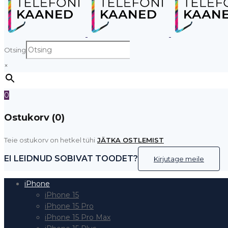
Otsing
×
0
Ostukorv (0)
Teie ostukorv on hetkel tühi
JÄTKA OSTLEMIST
EI LEIDNUD SOBIVAT TOODET?
Kirjutage meile
iPhone
iPhone 15
iPhone 15 Pro
iPhone 15 Pro Max