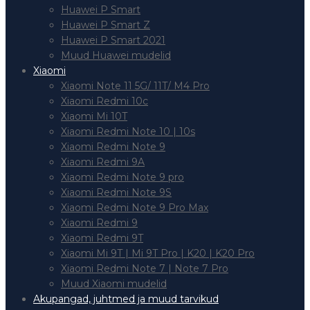
Huawei P Smart
Huawei P Smart Z
Huawei P Smart 2021
Muud Huawei mudelid
Xiaomi
Xiaomi Note 11 5G/ 11T/ M4 Pro
Xiaomi Redmi 10c
Xiaomi Mi 10T
Xiaomi Redmi Note 10 | 10s
Xiaomi Redmi Note 9
Xiaomi Redmi 9A
Xiaomi Redmi Note 9 pro
Xiaomi Redmi Note 9S
Xiaomi Redmi Note 9 Pro Max
Xiaomi Redmi 9
Xiaomi Redmi 9T
Xiaomi Mi 9T | Mi 9T Pro | K20 | K20 Pro
Xiaomi Redmi Note 7 | Note 7 Pro
Muud Xiaomi mudelid
Akupangad, juhtmed ja muud tarvikud