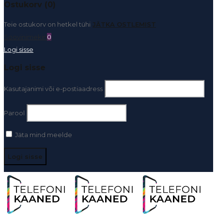
Ostukorv (0)
Teie ostukorv on hetkel tühi
JÄTKA OSTLEMIST
Soovinimekiri
0
Logi sisse
Logi sisse
Kasutajanimi või e-postiaadress
Parool
Jäta mind meelde