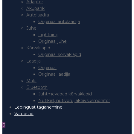
Adapter
Akupank
Autolaadija
Originaal autolaadija
Juhe
Lightning
Originaal juhe
Kõrvaklapid
Originaal kõrvaklapid
Laadija
Originaal
Originaal laadija
Mälu
Bluetooth
Juhtmevabad kõrvaklapid
Nutikell, nutivõru, aktiivsusmonitor
Lepingust taganemine
Varuosad
0