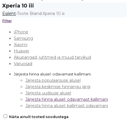
Xperia 10 iii
Esileht
Toote Brand
Xperia 10 iii
›
›
Filter
iPhone
Samsung
Xiaomi
Huawei
Akupangad, juhtmed ja muud tarvikud
Varuosad
Järjesta hinna alusel: odavamast kallimani
Järjesta populaarsuse alusel
Järjesta keskmise hinnangu järgi
Järjesta uudsuse alusel
Järjesta hinna alusel: odavamast kallimani
Järjesta hinna alusel: kallimast odavamani
Näita ainult tooted soodustega