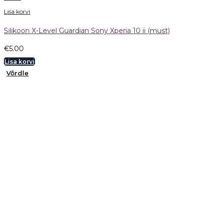
Lisa korvi
Silikoon X-Level Guardian Sony Xperia 10 ii (must)
€
5.00
Lisa korvi
Võrdle