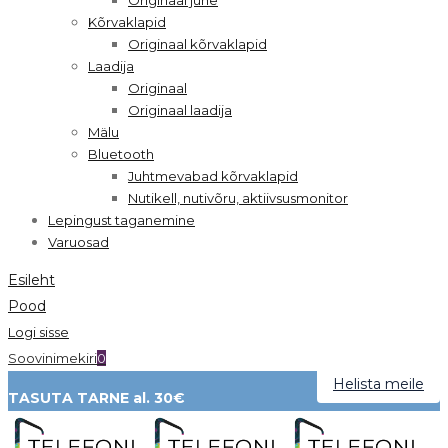
Kõrvaklapid
Originaal kõrvaklapid
Laadija
Originaal
Originaal laadija
Mälu
Bluetooth
Juhtmevabad kõrvaklapid
Nutikell, nutivõru, aktiivsusmonitor
Lepingust taganemine
Varuosad
Esileht
Pood
Logi sisse
Soovinimekiri
0
Helista meile
TASUTA TARNE al. 30€