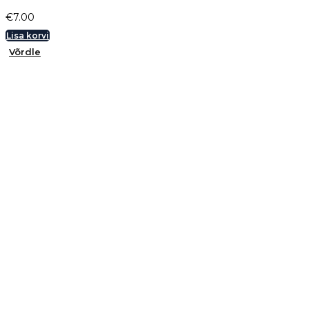
€
7.00
Lisa korvi
Võrdle