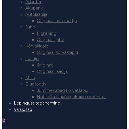
Adapter
Akupank
Autolaadija
Originaal autolaadija
Juhe
Lightning
Originaal juhe
Kõrvaklapid
Originaal kõrvaklapid
Laadija
Originaal
Originaal laadija
Mälu
Bluetooth
Juhtmevabad kõrvaklapid
Nutikell, nutivõru, aktiivsusmonitor
Lepingust taganemine
Varuosad
0