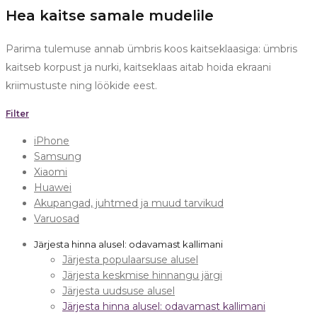
Hea kaitse samale mudelile
Parima tulemuse annab ümbris koos kaitseklaasiga: ümbris
kaitseb korpust ja nurki, kaitseklaas aitab hoida ekraani
kriimustuste ning löökide eest.
Filter
iPhone
Samsung
Xiaomi
Huawei
Akupangad, juhtmed ja muud tarvikud
Varuosad
Järjesta hinna alusel: odavamast kallimani
Järjesta populaarsuse alusel
Järjesta keskmise hinnangu järgi
Järjesta uudsuse alusel
Järjesta hinna alusel: odavamast kallimani