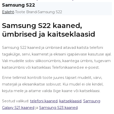
Samsung S22
Esileht
Toote Brand
Samsung S22
›
›
Samsung S22 kaaned,
ümbrised ja kaitseklaasid
Samsung S22 kaaned ja ümbrised aitavad kaitsta telefoni
tagakülge, servi, kaamerat ja ekraani igapäevase kasutuse ajal.
Vali mudelile sobiv silikoonümbris, kaantega ümbris, tugevam
kaitseümbris või kaitseklaas Telefonikaaned.ee e-poest.
Enne tellimist kontrolli toote juures täpset mudelit, värvi,
materjali ja ekraanikaitse sobivust. Kui mudel ei ole kindel,
kirjuta meile ja aitame valida õige kaane või kaitseklaasi.
Seotud valikud:
telefoni kaaned
,
kaitseklaasid
,
Samsung
Galaxy S21 kaaned
ja
Samsung S23 kaaned
.