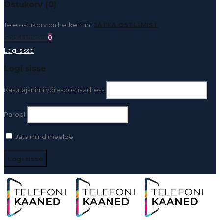
Ostukorv (0)
Teie ostukorv on hetkel tühi
JÄTKA OSTLEMIST
Soovinimekiri
0
Logi sisse
Logi sisse
Kasutajanimi või e-postiaadress
Parool
Jäta mind meelde