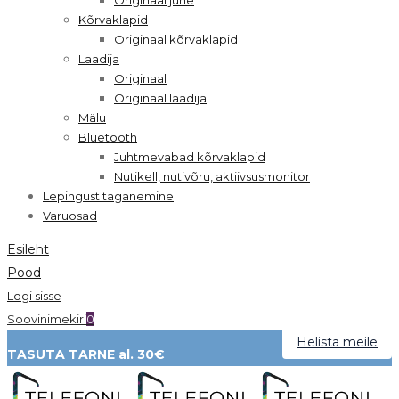
Kõrvaklapid
Originaal kõrvaklapid
Laadija
Originaal
Originaal laadija
Mälu
Bluetooth
Juhtmevabad kõrvaklapid
Nutikell, nutivõru, aktiivsusmonitor
Lepingust taganemine
Varuosad
Esileht
Pood
Logi sisse
Soovinimekiri
0
Helista meile
TASUTA TARNE al. 30€