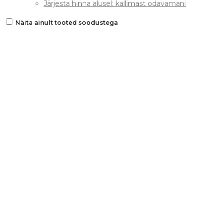
Järjesta hinna alusel: kallimast odavamani
Näita ainult tooted soodustega