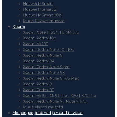
Huawei P Smart
Huawei P Smart Z
Huawei P Smart 2021
Muud Huawei mudelid
Xiaomi
Xiaomi Note 11 5G/ 11T/ M4 Pro
Xiaomi Redmi 10c
Xiaomi Mi 10T
Xiaomi Redmi Note 10 | 10s
Xiaomi Redmi Note 9
Xiaomi Redmi 9A
Xiaomi Redmi Note 9 pro
Xiaomi Redmi Note 9S
Xiaomi Redmi Note 9 Pro Max
Xiaomi Redmi 9
Xiaomi Redmi 9T
Xiaomi Mi 9T | Mi 9T Pro | K20 | K20 Pro
Xiaomi Redmi Note 7 | Note 7 Pro
Muud Xiaomi mudelid
Akupangad, juhtmed ja muud tarvikud