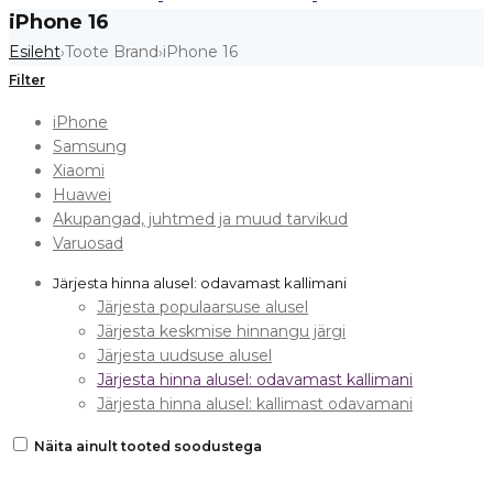
iPhone 16
Esileht
Toote Brand
iPhone 16
›
›
Filter
iPhone
Samsung
Xiaomi
Huawei
Akupangad, juhtmed ja muud tarvikud
Varuosad
Järjesta hinna alusel: odavamast kallimani
Järjesta populaarsuse alusel
Järjesta keskmise hinnangu järgi
Järjesta uudsuse alusel
Järjesta hinna alusel: odavamast kallimani
Järjesta hinna alusel: kallimast odavamani
Näita ainult tooted soodustega