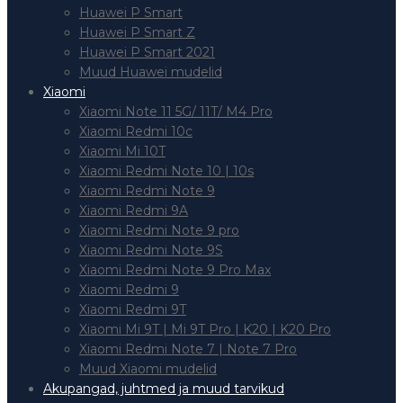
Huawei P Smart
Huawei P Smart Z
Huawei P Smart 2021
Muud Huawei mudelid
Xiaomi
Xiaomi Note 11 5G/ 11T/ M4 Pro
Xiaomi Redmi 10c
Xiaomi Mi 10T
Xiaomi Redmi Note 10 | 10s
Xiaomi Redmi Note 9
Xiaomi Redmi 9A
Xiaomi Redmi Note 9 pro
Xiaomi Redmi Note 9S
Xiaomi Redmi Note 9 Pro Max
Xiaomi Redmi 9
Xiaomi Redmi 9T
Xiaomi Mi 9T | Mi 9T Pro | K20 | K20 Pro
Xiaomi Redmi Note 7 | Note 7 Pro
Muud Xiaomi mudelid
Akupangad, juhtmed ja muud tarvikud