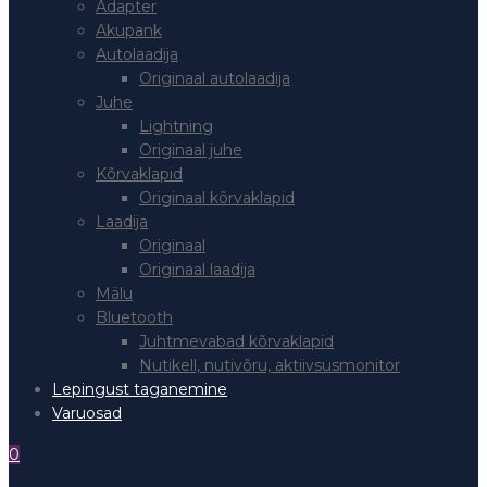
Adapter
Akupank
Autolaadija
Originaal autolaadija
Juhe
Lightning
Originaal juhe
Kõrvaklapid
Originaal kõrvaklapid
Laadija
Originaal
Originaal laadija
Mälu
Bluetooth
Juhtmevabad kõrvaklapid
Nutikell, nutivõru, aktiivsusmonitor
Lepingust taganemine
Varuosad
0