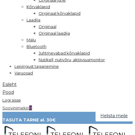
Kõrvaklapid
Originaal kõrvaklapid
Laadija
Originaal
Originaal laadija
Mälu
Bluetooth
Juhtmevabad kõrvaklapid
Nutikell, nutivõru, aktiivsusmonitor
Lepingust taganemine
Varuosad
Esileht
Pood
Logi sisse
Soovinimekiri
0
Helista meile
TASUTA TARNE al. 30€