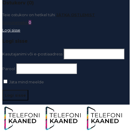
Ostukorv (0)
Teie ostukorv on hetkel tühi
JÄTKA OSTLEMIST
Soovinimekiri
0
Logi sisse
Logi sisse
Kasutajanimi või e-postiaadress
Parool
Jäta mind meelde