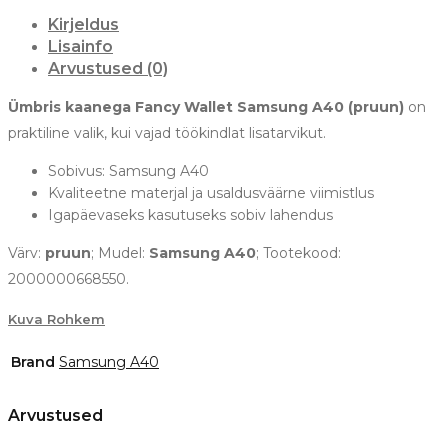
Kirjeldus
Lisainfo
Arvustused (0)
Ümbris kaanega Fancy Wallet Samsung A40 (pruun)
on
praktiline valik, kui vajad töökindlat lisatarvikut.
Sobivus: Samsung A40
Kvaliteetne materjal ja usaldusväärne viimistlus
Igapäevaseks kasutuseks sobiv lahendus
Värv:
pruun
; Mudel:
Samsung A40
; Tootekood:
2000000668550.
Kuva Rohkem
Brand
Samsung A40
Arvustused