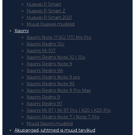
Huawei P Smart
Huawei P Smart Z
Huawei P Smart 2021
Muud Huawei mudelid
Xiaomi
Xiaomi Note 11 5G/ 11T/ M4 Pro
Xiaomi Redmi 10c
Xiaomi Mi 10T
Xiaomi Redmi Note 10 | 10s
Xiaomi Redmi Note 9
Xiaomi Redmi 9A
Xiaomi Redmi Note 9 pro
Xiaomi Redmi Note 9S
Xiaomi Redmi Note 9 Pro Max
Xiaomi Redmi 9
Xiaomi Redmi 9T
Xiaomi Mi 9T | Mi 9T Pro | K20 | K20 Pro
Xiaomi Redmi Note 7 | Note 7 Pro
Muud Xiaomi mudelid
Akupangad, juhtmed ja muud tarvikud