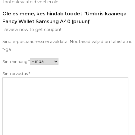
Tooteülevaateid veel ei ole.
Ole esimene, kes hindab toodet “Ümbris kaanega
Fancy Wallet Samsung A40 (pruun)”
Review now to get coupon!
Sinu e-postiaadressi ei avaldata.
Nõutavad väljad on tähistatud
*
-ga
Sinu hinnang
*
Sinu arvustus
*