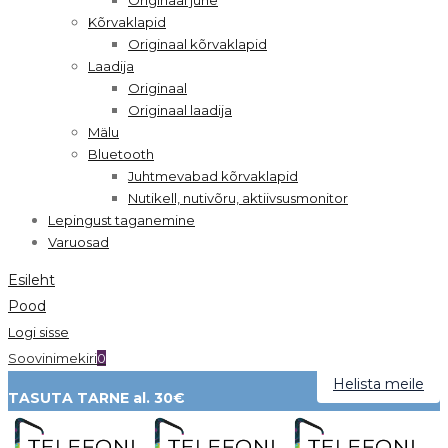
Kõrvaklapid
Originaal kõrvaklapid
Laadija
Originaal
Originaal laadija
Mälu
Bluetooth
Juhtmevabad kõrvaklapid
Nutikell, nutivõru, aktiivsusmonitor
Lepingust taganemine
Varuosad
Esileht
Pood
Logi sisse
Soovinimekiri
0
Helista meile
TASUTA TARNE al. 30€