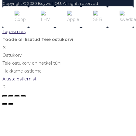
Copyright © 2020 Buywell OÜ. All rights reserved
Tagasi üles
Toode oli lisatud Teie ostukorvi
✕
Ostukorv
Teie ostukorv on hetkel tühi
Hakkame ostlema!
Alusta ostlemist
0