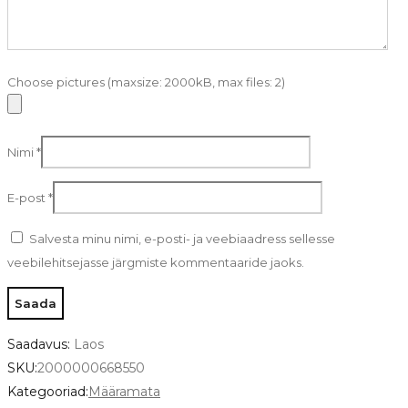
Choose pictures (maxsize: 2000kB, max files: 2)
Nimi
*
E-post
*
Salvesta minu nimi, e-posti- ja veebiaadress sellesse
veebilehitsejasse järgmiste kommentaaride jaoks.
Saadavus:
Laos
SKU:
2000000668550
Kategooriad:
Määramata