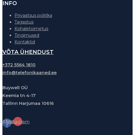
INFO
Privaatsus poliitka
Tagastus
Kohaletoimetus
Tingimused
Kontaktid
VÕTA ÜHENDUST
+372 5564 1810
info@telefonikaaned.ee
Buywell OÜ
Keemia tn 4-17
Tallinn Harjumaa 10616
cebook-
Instagram
f