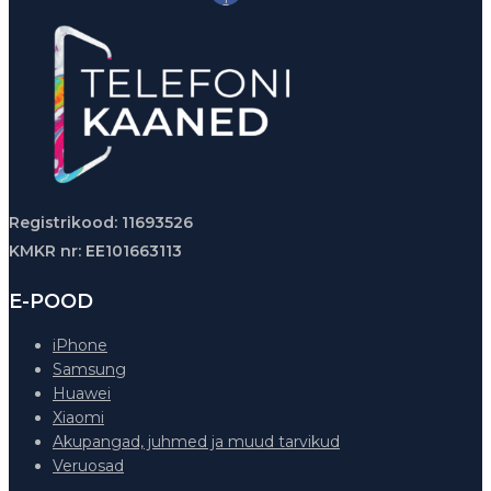
Registrikood: 11693526
KMKR nr: EE101663113
E-POOD
iPhone
Samsung
Huawei
Xiaomi
Akupangad, juhmed ja muud tarvikud
Veruosad