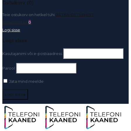
Ostukorv (0)
Teie ostukorv on hetkel tühi
JÄTKA OSTLEMIST
Soovinimekiri
0
Logi sisse
Logi sisse
Kasutajanimi või e-postiaadress
Parool
Jäta mind meelde