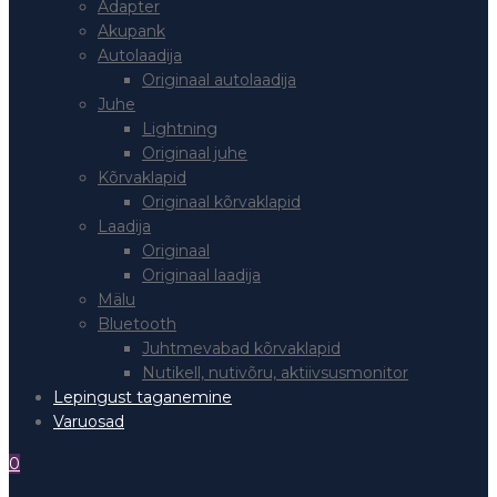
Adapter
Akupank
Autolaadija
Originaal autolaadija
Juhe
Lightning
Originaal juhe
Kõrvaklapid
Originaal kõrvaklapid
Laadija
Originaal
Originaal laadija
Mälu
Bluetooth
Juhtmevabad kõrvaklapid
Nutikell, nutivõru, aktiivsusmonitor
Lepingust taganemine
Varuosad
0