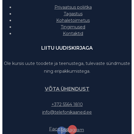
Privaatsus poliitka
Tagastus
Kohaletoimetus
Tingimused
Kontaktid
LIITU UUDISKIRJAGA
Ole kursis uute toodete ja teenustega, tulevaste sündmuste
ning eripakkumistega.
VÕTA ÜHENDUST
+372 5564 1810
info@telefonikaaned.ee
Facebook-
Instagram
f