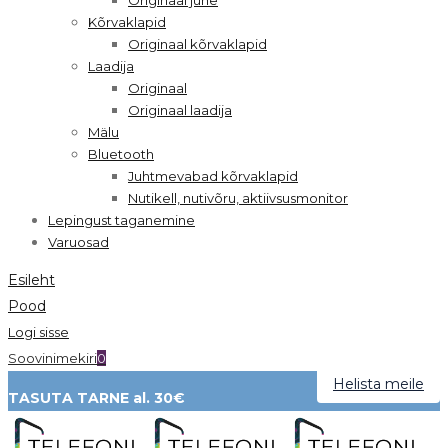
Kõrvaklapid
Originaal kõrvaklapid
Laadija
Originaal
Originaal laadija
Mälu
Bluetooth
Juhtmevabad kõrvaklapid
Nutikell, nutivõru, aktiivsusmonitor
Lepingust taganemine
Varuosad
Esileht
Pood
Logi sisse
Soovinimekiri
0
Helista meile
TASUTA TARNE al. 30€