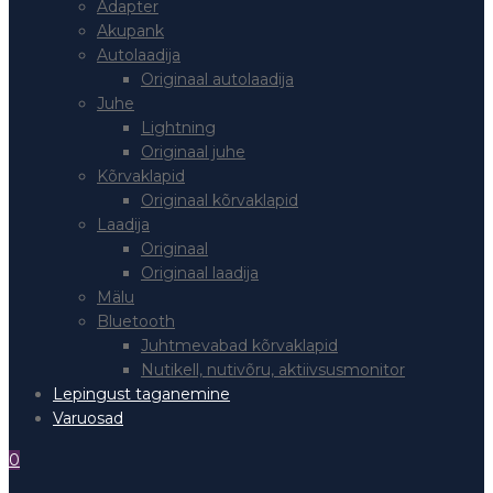
Adapter
Akupank
Autolaadija
Originaal autolaadija
Juhe
Lightning
Originaal juhe
Kõrvaklapid
Originaal kõrvaklapid
Laadija
Originaal
Originaal laadija
Mälu
Bluetooth
Juhtmevabad kõrvaklapid
Nutikell, nutivõru, aktiivsusmonitor
Lepingust taganemine
Varuosad
0