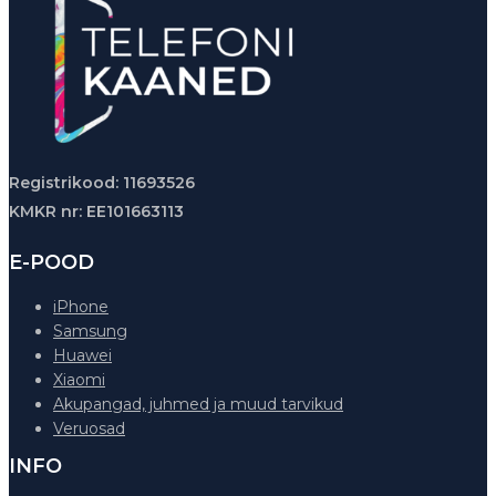
Registrikood: 11693526
KMKR nr: EE101663113
E-POOD
iPhone
Samsung
Huawei
Xiaomi
Akupangad, juhmed ja muud tarvikud
Veruosad
INFO