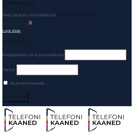
Ostukorv (0)
Teie ostukorv on hetkel tühi
JÄTKA OSTLEMIST
Soovinimekiri
0
Logi sisse
Logi sisse
Kasutajanimi või e-postiaadress
Parool
Jäta mind meelde