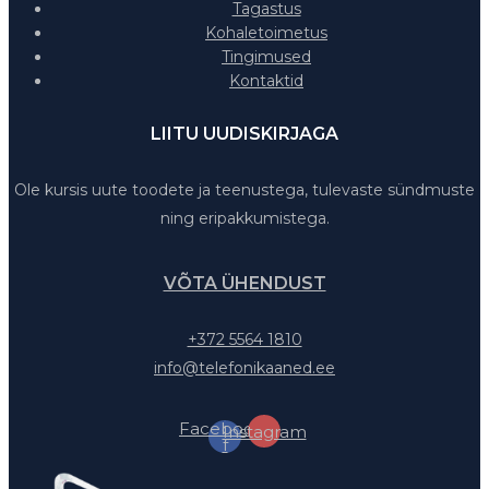
Tagastus
Kohaletoimetus
Tingimused
Kontaktid
LIITU UUDISKIRJAGA
Ole kursis uute toodete ja teenustega, tulevaste sündmuste
ning eripakkumistega.
VÕTA ÜHENDUST
+372 5564 1810
info@telefonikaaned.ee
Facebook-
Instagram
f