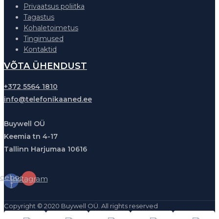
Privaatsus poliitka
Tagastus
Kohaletoimetus
Tingimused
Kontaktid
VÕTA ÜHENDUST
+372 5564 1810
info@telefonikaaned.ee
Buywell OÜ
Keemia tn 4-17
Tallinn Harjumaa 10616
cebook-
Instagram
f
Copyright © 2020 Buywell OÜ. All rights reserved