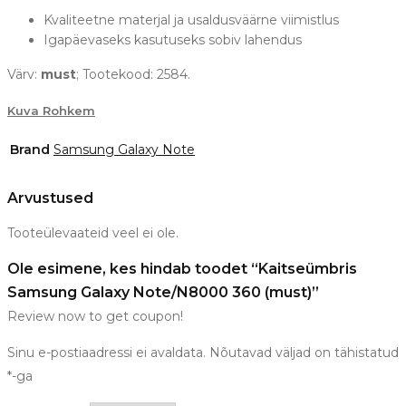
Kvaliteetne materjal ja usaldusväärne viimistlus
Igapäevaseks kasutuseks sobiv lahendus
Värv:
must
; Tootekood: 2584.
Kuva Rohkem
Brand
Samsung Galaxy Note
Arvustused
Tooteülevaateid veel ei ole.
Ole esimene, kes hindab toodet “Kaitseümbris
Samsung Galaxy Note/N8000 360 (must)”
Review now to get coupon!
Sinu e-postiaadressi ei avaldata.
Nõutavad väljad on tähistatud
*
-ga