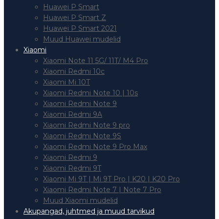
Huawei P Smart
Huawei P Smart Z
Huawei P Smart 2021
Muud Huawei mudelid
Xiaomi
Xiaomi Note 11 5G/ 11T/ M4 Pro
Xiaomi Redmi 10c
Xiaomi Mi 10T
Xiaomi Redmi Note 10 | 10s
Xiaomi Redmi Note 9
Xiaomi Redmi 9A
Xiaomi Redmi Note 9 pro
Xiaomi Redmi Note 9S
Xiaomi Redmi Note 9 Pro Max
Xiaomi Redmi 9
Xiaomi Redmi 9T
Xiaomi Mi 9T | Mi 9T Pro | K20 | K20 Pro
Xiaomi Redmi Note 7 | Note 7 Pro
Muud Xiaomi mudelid
Akupangad, juhtmed ja muud tarvikud