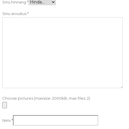
Sinu hinnang
*
Sinu arvustus
*
Choose pictures (maxsize: 2000kB, max files: 2)
Nimi
*