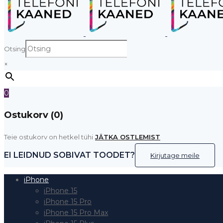
Otsing
×
0
Ostukorv (0)
Teie ostukorv on hetkel tühi
JÄTKA OSTLEMIST
EI LEIDNUD SOBIVAT TOODET?
Kirjutage meile
iPhone
iPhone 15
iPhone 15 Pro
iPhone 15 Pro Max