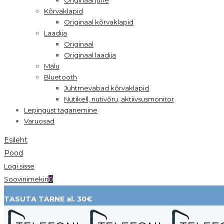
Kõrvaklapid
Originaal kõrvaklapid
Laadija
Originaal
Originaal laadija
Mälu
Bluetooth
Juhtmevabad kõrvaklapid
Nutikell, nutivõru, aktiivsusmonitor
Lepingust taganemine
Varuosad
Esileht
Pood
Logi sisse
Soovinimekiri
0
TASUTA TARNE al. 30€